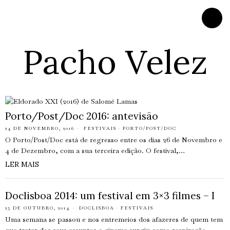
Pacho Velez
Porto/Post/Doc 2016: antevisão
24 DE NOVEMBRO, 2016
FESTIVAIS
·
PORTO/POST/DOC
O Porto/Post/Doc está de regresso entre os dias 26 de Novembro e
4 de Dezembro, com a sua terceira edição. O festival,…
LER MAIS
Doclisboa 2014: um festival em 3×3 filmes – I
25 DE OUTUBRO, 2014
DOCLISBOA
·
FESTIVAIS
Uma semana se passou e nos entremeios dos afazeres de quem tem