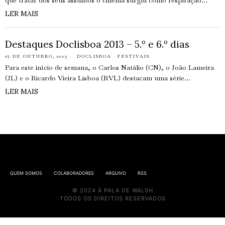
que tratar dos seus assuntos o cinema surgiu como respiração…
LER MAIS
Destaques Doclisboa 2013 – 5.º e 6.º dias
27 DE OUTUBRO, 2013
DOCLISBOA
·
FESTIVAIS
Para este início de semana, o Carlos Natálio (CN), o João Lameira
(JL) e o Ricardo Vieira Lisboa (RVL) destacam uma série…
LER MAIS
QUEM SOMOS
COLABORADORES
ARQUIVO
RSS
© 2024 À PALA DE WALSH
TODOS OS DIREITOS RESERVADOS