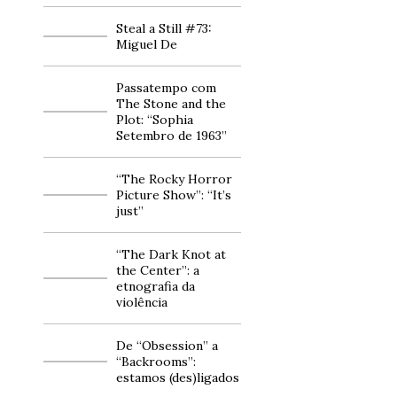
Steal a Still #73:
Miguel De
Passatempo com
The Stone and the
Plot: “Sophia
Setembro de 1963”
“The Rocky Horror
Picture Show”: “It’s
just”
“The Dark Knot at
the Center”: a
etnografia da
violência
De “Obsession” a
“Backrooms”:
estamos (des)ligados