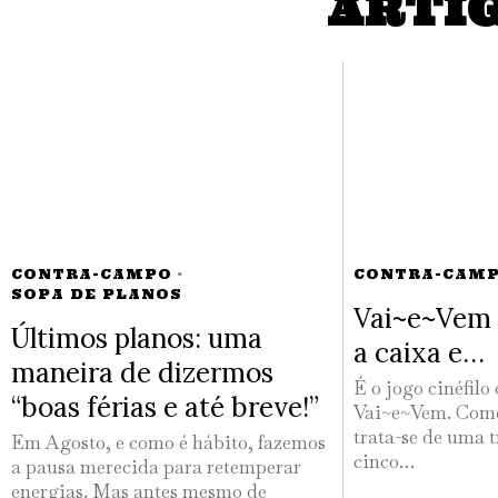
ARTI
CONTRA-CAMPO
·
CONTRA-CAM
SOPA DE PLANOS
Vai~e~Vem 
Últimos planos: uma
a caixa e…
maneira de dizermos
É o jogo cinéfilo
“boas férias e até breve!”
Vai~e~Vem. Como
trata-se de uma t
Em Agosto, e como é hábito, fazemos
cinco…
a pausa merecida para retemperar
energias. Mas antes mesmo de