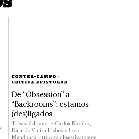
OS
CONTRA-CAMPO
·
CRÍTICA EPISTOLAR
De “Obsession” a
“Backrooms”: estamos
(des)ligados
Três walshianos – Carlos Natálio,
s
Ricardo Vieira Lisboa e Luís
Mendonça – trocam obsessivamente