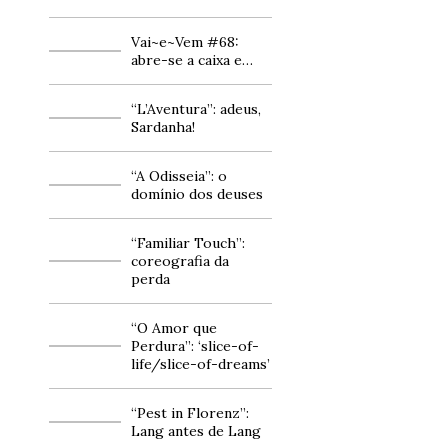
Vai~e~Vem #68:
abre-se a caixa e…
“L’Aventura”: adeus,
Sardanha!
“A Odisseia”: o
domínio dos deuses
“Familiar Touch”:
coreografia da
perda
“O Amor que
Perdura”: ‘slice-of-
life/slice-of-dreams’
“Pest in Florenz”:
Lang antes de Lang