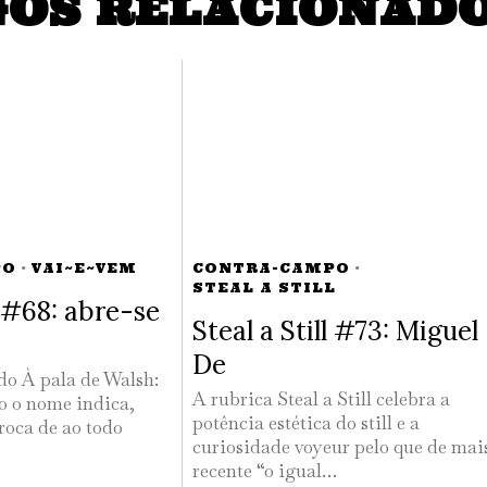
GOS RELACIONAD
PO
·
VAI~E~VEM
CONTRA-CAMPO
·
STEAL A STILL
#68: abre-se
Steal a Still #73: Miguel
De
 do À pala de Walsh:
A rubrica Steal a Still celebra a
 o nome indica,
potência estética do still e a
roca de ao todo
curiosidade voyeur pelo que de mai
recente “o igual…