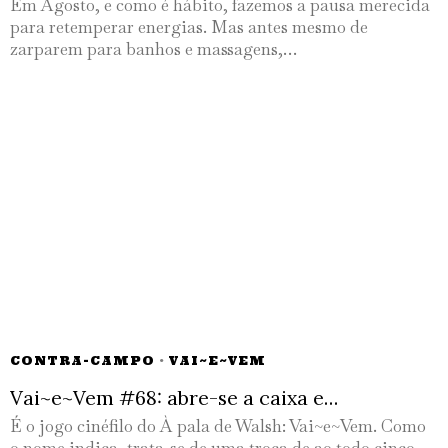
Em Agosto, e como é hábito, fazemos a pausa merecida
para retemperar energias. Mas antes mesmo de
zarparem para banhos e massagens,…
CONTRA-CAMPO
·
VAI~E~VEM
Vai~e~Vem #68: abre-se a caixa e…
É o jogo cinéfilo do À pala de Walsh: Vai~e~Vem. Como
o nome indica, trata-se de uma troca de ao todo cinco…