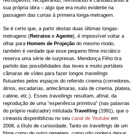
retrospetivo, recuperando, revisitando e canibalizando a
sua própria obra – algo que era muito evidente na
passagem das curtas à primeira longa-metragem.
Se é certo que, a partir destas duas últimas longas-
metragens (
Retratos
e
Agente
), é impossível voltar a
olhar para
Homem de Projeção
do mesmo modo,
também é verdade que esse pequeno filme iniciático
reserva uma série de surpresas. Mendonça Filho tira
partido das possibilidades das leves e muito portáteis
câmaras de vídeo para fazer longos
travellings
flutuantes pelos espaços do referido cinema (corredores,
átrios, escadarias, antecâmaras, sala de cinema, plateia,
cabine, etc.). Esses
travellings
resultam, afinal, da
reprodução de uma “experiência primitiva” (nas palavras
do próprio realizador) intitulada
Travelling
(1991), que o
cineasta disponibilizou no seu
canal de Youtube
em
2008, a título de curiosidade. Tanto os
travellings
de um
filme como de outro remetem, como não poderia deixar