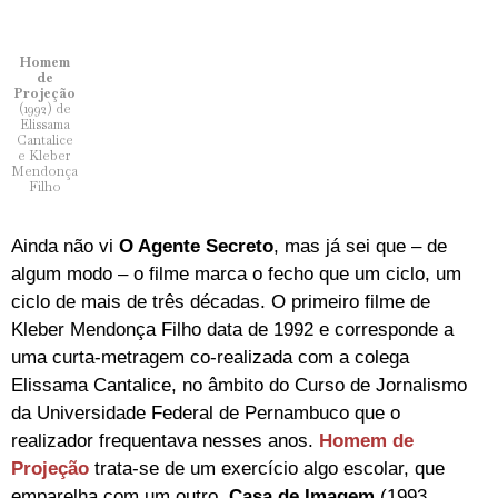
Homem
de
Projeção
(1992) de
Elissama
Cantalice
e Kleber
Mendonça
Filho
Ainda não vi
O Agente Secreto
, mas já sei que – de
algum modo – o filme marca o fecho que um ciclo, um
ciclo de mais de três décadas. O primeiro filme de
Kleber Mendonça Filho data de 1992 e corresponde a
uma curta-metragem co-realizada com a colega
Elissama Cantalice, no âmbito do Curso de Jornalismo
da Universidade Federal de Pernambuco que o
realizador frequentava nesses anos.
Homem de
Projeção
trata-se de um exercício algo escolar, que
emparelha com um outro,
Casa de Imagem
(1993,