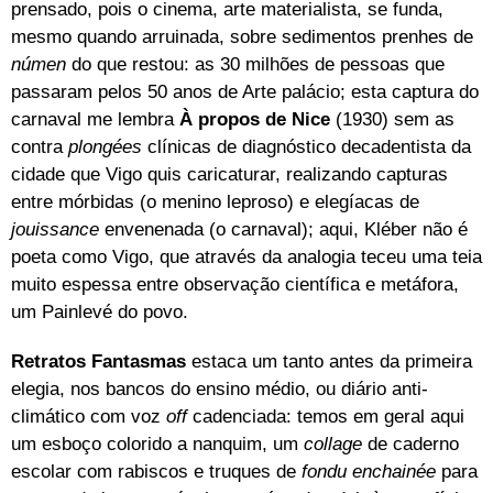
prensado, pois o cinema, arte materialista, se funda,
mesmo quando arruinada, sobre sedimentos prenhes de
númen
do que restou: as 30 milhões de pessoas que
passaram pelos 50 anos de Arte palácio; esta captura do
carnaval me lembra
À propos de Nice
(1930) sem as
contra
plongées
clínicas de diagnóstico decadentista da
cidade que Vigo quis caricaturar, realizando capturas
entre mórbidas (o menino leproso) e elegíacas de
jouissance
envenenada (o carnaval); aqui, Kléber não é
poeta como Vigo, que através da analogia teceu uma teia
muito espessa entre observação científica e metáfora,
um Painlevé do povo.
Retratos Fantasmas
estaca um tanto antes da primeira
elegia, nos bancos do ensino médio, ou diário anti-
climático com voz
off
cadenciada: temos em geral aqui
um esboço colorido a nanquim, um
collage
de caderno
escolar com rabiscos e truques de
fondu enchainée
para