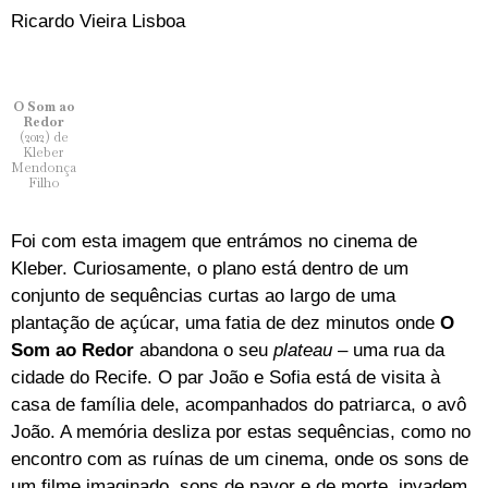
Ricardo Vieira Lisboa
O Som ao
Redor
(2012) de
Kleber
Mendonça
Filho
Foi com esta imagem que entrámos no cinema de
Kleber. Curiosamente, o plano está dentro de um
conjunto de sequências curtas ao largo de uma
plantação de açúcar, uma fatia de dez minutos onde
O
Som ao Redor
abandona o seu
plateau
– uma rua da
cidade do Recife. O par João e Sofia está de visita à
casa de família dele, acompanhados do patriarca, o avô
João. A memória desliza por estas sequências, como no
encontro com as ruínas de um cinema, onde os sons de
um filme imaginado, sons de pavor e de morte, invadem