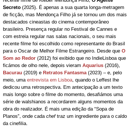
recente filme de Kleber Mendonça Filho,
O Agente
Secreto
(2025). É apenas a sua quarta longa-metragem
de ficção, mas Mendonça Filho já se tornou um dos mais
destacados cineastas do cinema contemporâneo
brasileiro. Presença regular no Festival de Cannes e
com estreia regular nas salas nacionais, o seu mais
recente filme foi escolhido como representante do Brasil
para o Oscar de Melhor Filme Estrangeiro. Desde que
O
Som ao Redor
(2012) foi exibido que no IndieLisboa que
ficámos de olho nele, depois vieram
Aquarius
(2016),
Bacurau
(2019) e
Retratos Fantasma
(2023) – e, pelo
meio, uma
entrevista em Lisboa
, quando o Leffest lhe
dedicou uma retrospectiva. Em antecipação a um texto
mais longo sobre o filme do momento, desafiámos uma
série de walshianos a recordarem alguns momentos da
obra do realizador. É mais uma edição da “Sopa de
Planos”, onde cada
chef
traz um ingrediente para o caldo
da cinefilia.