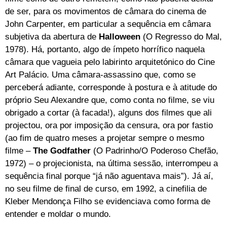
de ser, para os movimentos de câmara do cinema de
John Carpenter, em particular a sequência em câmara
subjetiva da abertura de
Halloween
(O Regresso do Mal,
1978). Há, portanto, algo de ímpeto horrífico naquela
câmara que vagueia pelo labirinto arquitetónico do Cine
Art Palácio. Uma câmara-assassino que, como se
perceberá adiante, corresponde à postura e à atitude do
próprio Seu Alexandre que, como conta no filme, se viu
obrigado a cortar (à facada!), alguns dos filmes que ali
projectou, ora por imposição da censura, ora por fastio
(ao fim de quatro meses a projetar sempre o mesmo
filme –
The Godfather
(O Padrinho/O Poderoso Chefão,
1972) – o projecionista, na última sessão, interrompeu a
sequência final porque “já não aguentava mais”). Já aí,
no seu filme de final de curso, em 1992, a cinefilia de
Kleber Mendonça Filho se evidenciava como forma de
entender e moldar o mundo.