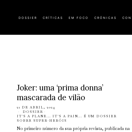
DOSSIER
CRÍTICAS
EM FOCO
CRÓNICAS
CON
Joker: uma ‘prima donna’
mascarada de vilão
21 DE ABRIL, 2024
DOSSIER
·
IT'S A PLANE... IT'S A PAIN... É UM DOSSIER
SOBRE SUPER-HERÓIS
No primeiro número da sua própria revista, publicada na