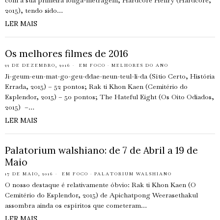
com a sua primeira longa-metragem, Hardcore Henry (Hardcore,
2015), tendo sido…
LER MAIS
Os melhores filmes de 2016
22 DE DEZEMBRO, 2016
EM FOCO
·
MELHORES DO ANO
Ji-geum-eun-mat-go-geu-ddae-neun-teul-li-da (Sítio Certo, História
Errada, 2015) – 52 pontos; Rak ti Khon Kaen (Cemitério do
Esplendor, 2015) – 50 pontos; The Hateful Eight (Os Oito Odiados,
2015) –…
LER MAIS
Palatorium walshiano: de 7 de Abril a 19 de
Maio
17 DE MAIO, 2016
EM FOCO
·
PALATORIUM WALSHIANO
O nosso destaque é relativamente óbvio: Rak ti Khon Kaen (O
Cemitério do Esplendor, 2015) de Apichatpong Weerasethakul
assombra ainda os espíritos que cometeram…
LER MAIS