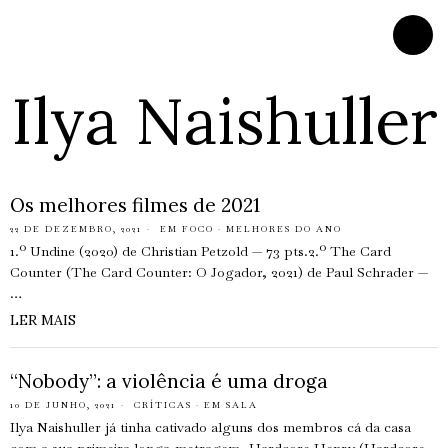
Ilya Naishuller
Os melhores filmes de 2021
22 DE DEZEMBRO, 2021
EM FOCO
·
MELHORES DO ANO
1.º Undine (2020) de Christian Petzold — 73 pts.2.º The Card
Counter (The Card Counter: O Jogador, 2021) de Paul Schrader —
…
LER MAIS
“Nobody”: a violência é uma droga
10 DE JUNHO, 2021
CRÍTICAS
·
EM SALA
Ilya Naishuller já tinha cativado alguns dos membros cá da casa