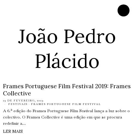
João Pedro
Plácido
Frames Portuguese Film Festival 2019: Frames
Collective
19 DE FEVEREIRO, 2019
FESTIVAIS
·
FRAMES PORTUGUESE FILM FESTIVAL
A 6.ª edição do Frames Portuguese Film Festival lança a luz sobre o
colectivo. O Frames Collective é uma edição em que se procura
redefinir a…
LER MAIS