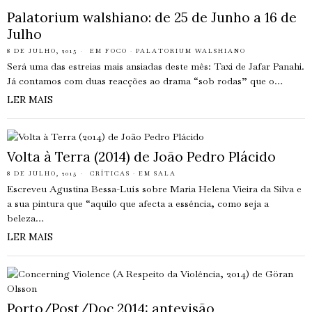
Palatorium walshiano: de 25 de Junho a 16 de
Julho
8 DE JULHO, 2015
EM FOCO
·
PALATORIUM WALSHIANO
Será uma das estreias mais ansiadas deste mês: Taxi de Jafar Panahi.
Já contamos com duas reacções ao drama “sob rodas” que o…
LER MAIS
Volta à Terra (2014) de João Pedro Plácido
8 DE JULHO, 2015
CRÍTICAS
·
EM SALA
Escreveu Agustina Bessa-Luís sobre Maria Helena Vieira da Silva e
a sua pintura que “aquilo que afecta a essência, como seja a
beleza…
LER MAIS
Porto/Post/Doc 2014: antevisão