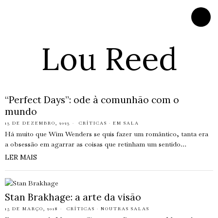
Lou Reed
“Perfect Days”: ode à comunhão com o
mundo
13 DE DEZEMBRO, 2023
CRÍTICAS
·
EM SALA
Há muito que Wim Wenders se quis fazer um romântico, tanta era
a obsessão em agarrar as coisas que retinham um sentido…
LER MAIS
Stan Brakhage: a arte da visão
15 DE MARÇO, 2018
CRÍTICAS
·
NOUTRAS SALAS