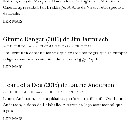
Entre 15 e 29 de Março, a Cinemateca Portuguesa – Museu do
Cinema apresenta Stan Brakhage: A Arte da Visão, retrospectiva
dedicada…
LER MAIS
Gimme Danger (2016) de Jim Jarmusch
27 DE JUNHO, 2017
CINEMA EM CASA
·
CRÍTICAS
Jim Jarmusch contou uma vez que existe uma regra que se cumpre
religiosamente em seu humilde lar: se o Iggy Pop for…
LER MAIS
Heart of a Dog (2015) de Laurie Anderson
23 DE DEZEMBRO, 2015
CRÍTICAS
·
EM SALA
Laurie Anderson, artista plástica, performer e filósofa. Ou: Laurie
Anderson, a dona de Lolabelle. A partir do laço sentimental que
liga a…
LER MAIS