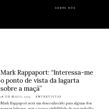
SOBRE NÓS
Mark Rappaport: “Interessa-me
o ponto de vista da lagarta
sobre a maçã”
28 DE MAIO, 2015
ENTREVISTAS
Mark Rappaport será um desconhecido para alguns dos
nossos leitores, mas a pouca visibilidade do seu trabalho