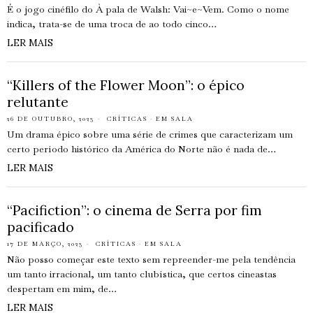
É o jogo cinéfilo do À pala de Walsh: Vai~e~Vem. Como o nome
indica, trata-se de uma troca de ao todo cinco…
LER MAIS
“Killers of the Flower Moon”: o épico
relutante
26 DE OUTUBRO, 2023
CRÍTICAS
·
EM SALA
Um drama épico sobre uma série de crimes que caracterizam um
certo período histórico da América do Norte não é nada de…
LER MAIS
“Pacifiction”: o cinema de Serra por fim
pacificado
17 DE MARÇO, 2023
CRÍTICAS
·
EM SALA
Não posso começar este texto sem repreender-me pela tendência
um tanto irracional, um tanto clubística, que certos cineastas
despertam em mim, de…
LER MAIS