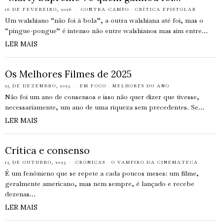
16 DE FEVEREIRO, 2026
CONTRA-CAMPO
·
CRÍTICA EPISTOLAR
Um walshiano “não foi à bola”, a outra walshiana até foi, mas o
“pingue-pongue” é intenso não entre walshianos mas sim entre…
LER MAIS
Os Melhores Filmes de 2025
23 DE DEZEMBRO, 2025
EM FOCO
·
MELHORES DO ANO
Não foi um ano de consensos e isso não quer dizer que tivesse,
necessariamente, um ano de uma riqueza sem precedentes. Se…
LER MAIS
Crítica e consenso
13 DE OUTUBRO, 2025
CRÓNICAS
·
O VAMPIRO DA CINEMATECA
É um fenômeno que se repete a cada poucos meses: um filme,
geralmente americano, mas nem sempre, é lançado e recebe
dezenas…
LER MAIS