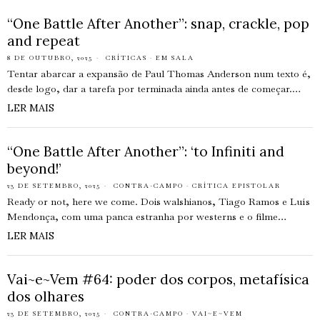
“One Battle After Another”: snap, crackle, pop
and repeat
8 DE OUTUBRO, 2025
CRÍTICAS
·
EM SALA
Tentar abarcar a expansão de Paul Thomas Anderson num texto é,
desde logo, dar a tarefa por terminada ainda antes de começar.…
LER MAIS
“One Battle After Another”: ‘to Infiniti and
beyond!’
23 DE SETEMBRO, 2025
CONTRA-CAMPO
·
CRÍTICA EPISTOLAR
Ready or not, here we come. Dois walshianos, Tiago Ramos e Luís
Mendonça, com uma panca estranha por westerns e o filme…
LER MAIS
Vai~e~Vem #64: poder dos corpos, metafísica
dos olhares
23 DE SETEMBRO, 2025
CONTRA-CAMPO
·
VAI~E~VEM