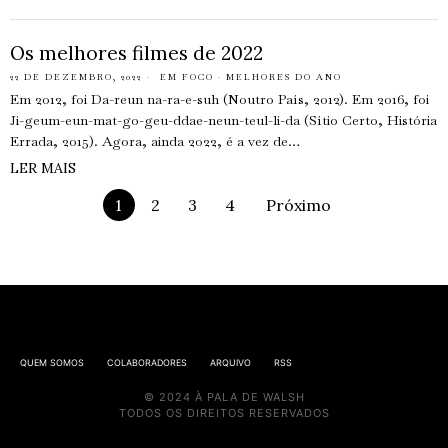
Os melhores filmes de 2022
22 DE DEZEMBRO, 2022
EM FOCO
·
MELHORES DO ANO
Em 2012, foi Da-reun na-ra-e-suh (Noutro País, 2012). Em 2016, foi
Ji-geum-eun-mat-go-geu-ddae-neun-teul-li-da (Sítio Certo, História
Errada, 2015). Agora, ainda 2022, é a vez de…
LER MAIS
1
2
3
4
Próximo
QUEM SOMOS
COLABORADORES
ARQUIVO
RSS
© 2024 À PALA DE WALSH
TODOS OS DIREITOS RESERVADOS