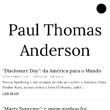
Paul Thomas
Anderson
“Disclosure Day”: da América para o Mundo
16 DE JUNHO, 2026
CRÍTICAS
·
EM SALA
Steven Spielberg é um cronista da vida na e sobre a América. Dizia
Pauline Kael, na sua crítica a Jaws (Tubarão, 1981):…
LER MAIS
“Marty Supreme”: e quem ganhou foi…