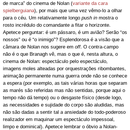
de marca” do cinema de Nolan (
variante da cara
spielberguiana
), por mais que uma vez vêmo-lo a olhar
para o céu. Um relativamente longo
push in
mostra o
rosto incrédulo do comandante a fitar o horizonte.
Apetece perguntar: é um pássaro, é um avião? Serão “os
nossos” ou é “o inimigo”? Esplendorosa é a visão que a
câmara de Nolan nos sugere em
off
. O contra-campo
não é o que Branagh vê, mas o que é, nesta altura, o
cinema de Nolan: espectáculo pelo espectáculo,
imagens moles alteadas por orquestrações ribombantes,
animação permanente numa guerra onde não se conhece
a espera (por exemplo, as tais várias horas que separam
as marés são referidas mas não sentidas, porque aqui o
tempo não dá tempo) ou o desgaste físico (desde logo,
as necessidades e sujidade do corpo são aludidas, mas
não são dadas a sentir tal a ansiedade do todo-poderoso
realizador em maquinar um espectáculo impessoal,
limpo e dominical). Apetece lembrar o óbvio a Nolan-