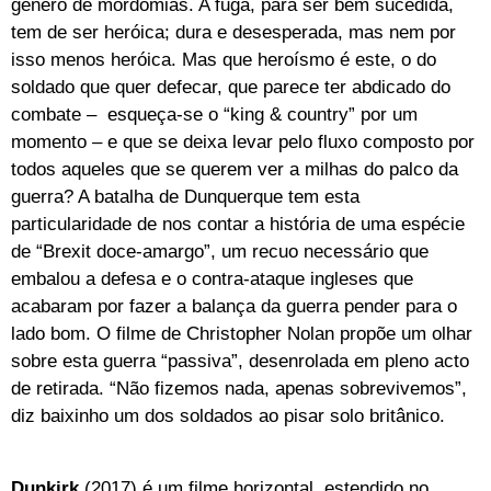
género de mordomias. A fuga, para ser bem sucedida,
tem de ser heróica; dura e desesperada, mas nem por
isso menos heróica. Mas que heroísmo é este, o do
soldado que quer defecar, que parece ter abdicado do
combate – esqueça-se o “king & country” por um
momento – e que se deixa levar pelo fluxo composto por
todos aqueles que se querem ver a milhas do palco da
guerra? A batalha de Dunquerque tem esta
particularidade de nos contar a história de uma espécie
de “Brexit doce-amargo”, um recuo necessário que
embalou a defesa e o contra-ataque ingleses que
acabaram por fazer a balança da guerra pender para o
lado bom. O filme de Christopher Nolan propõe um olhar
sobre esta guerra “passiva”, desenrolada em pleno acto
de retirada. “Não fizemos nada, apenas sobrevivemos”,
diz baixinho um dos soldados ao pisar solo britânico.
Dunkirk
(2017)
é um filme horizontal, estendido no