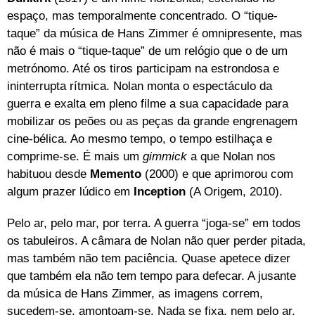
espaço, mas temporalmente concentrado. O “tique-
taque” da música de Hans Zimmer é omnipresente, mas
não é mais o “tique-taque” de um relógio que o de um
metrónomo. Até os tiros participam na estrondosa e
ininterrupta rítmica. Nolan monta o espectáculo da
guerra e exalta em pleno filme a sua capacidade para
mobilizar os peões ou as peças da grande engrenagem
cine-bélica. Ao mesmo tempo, o tempo estilhaça e
comprime-se. É mais um
gimmick
a que Nolan nos
habituou desde
Memento
(2000) e que aprimorou com
algum prazer lúdico em
Inception
(A Origem, 2010).
Pelo ar, pelo mar, por terra. A guerra “joga-se” em todos
os tabuleiros. A câmara de Nolan não quer perder pitada,
mas também não tem paciência. Quase apetece dizer
que também ela não tem tempo para defecar. A jusante
da música de Hans Zimmer, as imagens correm,
sucedem-se, amontoam-se. Nada se fixa, nem pelo ar,