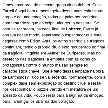
filmes anteriores do cineasta grego ainda tinham. Colin
Farrell é aqui bem o mensageiro dessa anestesia de um
corpo e de uma emoção, todas as palavras proferidas
com uma frieza que antecipa, algures, o desastre. Se
bem se recordam, na cena final de
Lobster
, Farrel já
entrava nesse modo, esperando o espectador que este
cegasse como Édipo. Aqui, os actos sacrificiais trágicos
continuam, tendo o próprio título sido recuperado no final
da tragédia, “Ifigénia em Áulide” de Eurípedes. Mas no
desfecho das tragédias, a empatia com as dores do
protagonista contra o mundo malsão sempre foi
característica chave. Que é feito dessa empatia na obra
de Lanthimos? Tudo se vai tecendo, normalmente, com a
complexidade sem explicação do destino cruel e resta-
nos descodificar o puzzle vertido em metáfora de um
absurdo da vida. Pouco resta para a lágrima da emoção,
para investigar os
affaires
dos coração.