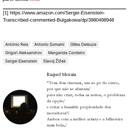
[1] https://www.amazon.com/Sergei-Eisenstein-
Transcribed-commented-Bulgakowa/dp/3980498948
António Reis
Antonio Somaini
Gilles Deleuze
Grigori Aleksandrov
Margarida Cordeiro
Sergei Eisenstein
Slavoj Žižek
Raquel Morais
“Teus dois cinemas, um ao pé do outro,
por que não se afastam/
para não criar, todas as noites, o problema
da opção/
e evitar a humilde perplexidade dos
moradores?/
Ambos com a melhor artista e a bilheteira
mais bela,/