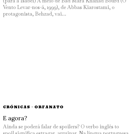
(para a Isabel) A meio de Bad Mara Khahad Bourd (O
Vento Levar-nos-á, 1999), de Abbas Kiarostami, o
protagonista, Behzad, vai…
CRÓNICAS
·
ORFANATO
E agora?
Ainda se poderá falar de spoilers? O verbo inglês to
spoil significa estragar, arruinar. Na língua portuguesa,