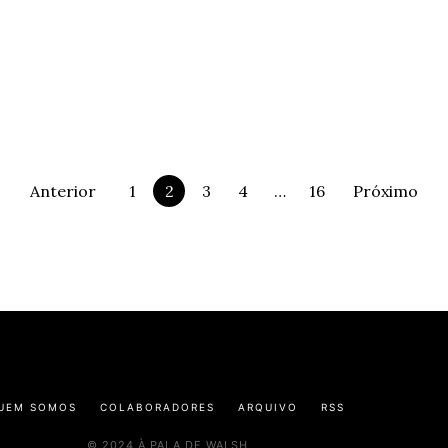
Anterior
1
2
3
4
…
16
Próximo
UEM SOMOS
COLABORADORES
ARQUIVO
RSS
© 2024 À PALA DE WALSH