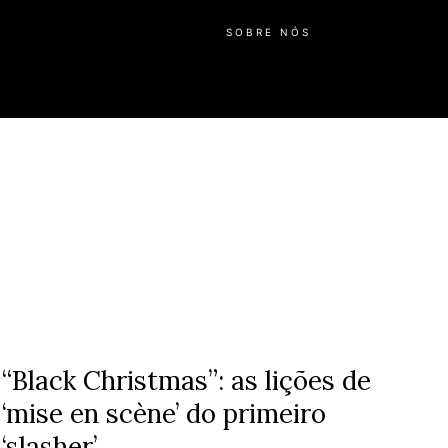
SOBRE NÓS
“Black Christmas”: as lições de
‘mise en scène’ do primeiro
‘slasher’