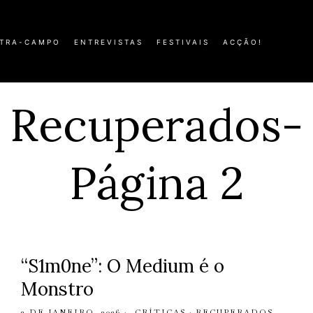
TRA-CAMPO
ENTREVISTAS
FESTIVAIS
ACÇÃO!
Recuperados
-
Página 2
“S1m0ne”: O Medium é o
Monstro
2 DE JANEIRO, 2026
CRÍTICAS
·
RECUPERADOS