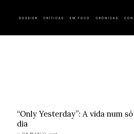
DOSSIER
CRÍTICAS
EM FOCO
CRÓNICAS
CON
“Only Yesterday”: A vida num só
dia
10 DE MARÇO, 2026