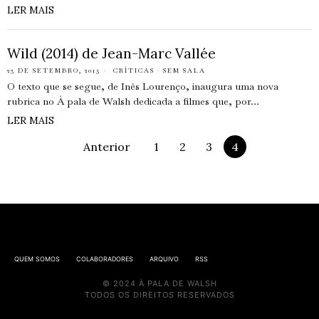
LER MAIS
Wild (2014) de Jean-Marc Vallée
23 DE SETEMBRO, 2015
CRÍTICAS
·
SEM SALA
O texto que se segue, de Inês Lourenço, inaugura uma nova
rubrica no À pala de Walsh dedicada a filmes que, por…
LER MAIS
Anterior
1
2
3
4
QUEM SOMOS
COLABORADORES
ARQUIVO
RSS
© 2024 À PALA DE WALSH
TODOS OS DIREITOS RESERVADOS