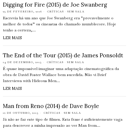
Digging for Fire (2015) de Joe Swanberg
23 DE FEVEREIRO, 2016
CRÍTICAS
·
SEM SALA
Escrevia há um ano que Joe Swanberg era “provavelmente o
melhor de todos” os cineastas do chamado mumblecore. Hoje
tenho a certeza,…
LER MAIS
The End of the Tour (2015) de James Ponsoldt
14 DE DEZEMBRO, 2015
CRÍTICAS
·
SEM SALA
É quase impossível imaginar uma adaptação cinematográfica da
obra de David Foster Wallace bem sucedida. Não vi Brief
Interviews with Hideous Men…
LER MAIS
Man from Reno (2014) de Dave Boyle
12 DE OUTUBRO, 2015
CRÍTICAS
·
SEM SALA
Já não se faz este tipo de filmes. Esta frase é suficientemente vaga
para descrever a minha impressão ao ver Man from…