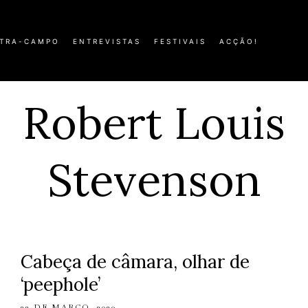
TRA-CAMPO
ENTREVISTAS
FESTIVAIS
ACÇÃO!
Robert Louis
Stevenson
Cabeça de câmara, olhar de
‘peephole’
22 DE MARÇO, 2020