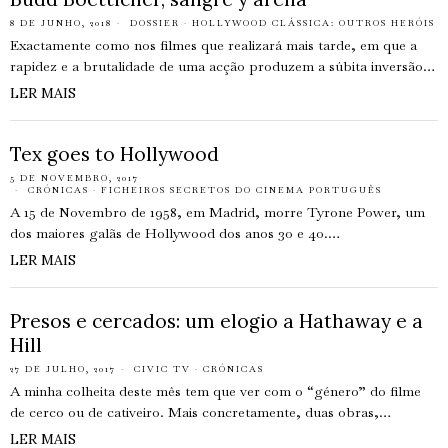
8 DE JUNHO, 2018
DOSSIER
·
HOLLYWOOD CLÁSSICA: OUTROS HERÓIS
Exactamente como nos filmes que realizará mais tarde, em que a
rapidez e a brutalidade de uma acção produzem a súbita inversão…
LER MAIS
Tex goes to Hollywood
5 DE NOVEMBRO, 2017
CRÓNICAS
·
FICHEIROS SECRETOS DO CINEMA PORTUGUÊS
A 15 de Novembro de 1958, em Madrid, morre Tyrone Power, um
dos maiores galãs de Hollywood dos anos 30 e 40.…
LER MAIS
Presos e cercados: um elogio a Hathaway e a
Hill
27 DE JULHO, 2017
CIVIC TV
·
CRÓNICAS
A minha colheita deste mês tem que ver com o “género” do filme
de cerco ou de cativeiro. Mais concretamente, duas obras,…
LER MAIS