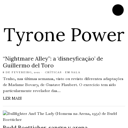
Tyrone Power
“Nightmare Alley”: a ‘disneyficação’ de
Guillermo del Toro
8 DE FEVEREIRO, 2022
CRÍTICAS
·
EM SALA
Tenho, nas últimas semanas, visto ou revisto diferentes adaptações
de Madame Bovary, de Gustave Flaubert. O exercício tem sido
particularmente revelador das…
LER MAIS
Budd Boetticher, sangre y arena