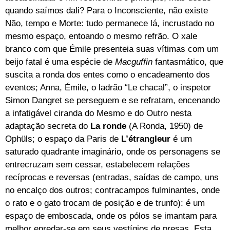
quando saímos dali? Para o Inconsciente, não existe
Não, tempo e Morte: tudo permanece lá, incrustado no
mesmo espaço, entoando o mesmo refrão. O xale
branco com que Émile presenteia suas vítimas com um
beijo fatal é uma espécie de
Macguffin
fantasmático, que
suscita a ronda dos entes como o encadeamento dos
eventos; Anna, Émile, o ladrão “Le chacal”, o inspetor
Simon Dangret se perseguem e se refratam, encenando
a infatigável ciranda do Mesmo e do Outro nesta
adaptação secreta do
La ronde
(A Ronda, 1950) de
Ophüls; o espaço da Paris de
L’étrangleur
é um
saturado quadrante imaginário, onde os personagens se
entrecruzam sem cessar, estabelecem relações
recíprocas e reversas (entradas, saídas de campo, uns
no encalço dos outros; contracampos fulminantes, onde
o rato e o gato trocam de posição e de trunfo): é um
espaço de emboscada, onde os pólos se imantam para
melhor enredar-se em seus vestígios de presas. Esta