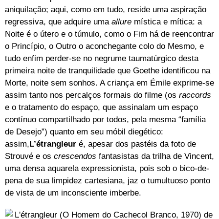
aniquilação; aqui, como em tudo, reside uma aspiração
regressiva, que adquire uma
allure
mística e mítica: a
Noite é o útero e o túmulo, como o Fim há de reencontrar
o Princípio, o Outro o aconchegante colo do Mesmo, e
tudo enfim perder-se no negrume taumatúrgico desta
primeira noite de tranquilidade que Goethe identificou na
Morte, noite sem sonhos. A criança em Émile exprime-se
assim tanto nos percalços formais do filme (os
raccords
e o tratamento do espaço, que assinalam um espaço
contínuo compartilhado por todos, pela mesma “família
de Desejo”) quanto em seu móbil diegético:
assim,
L’étrangleur
é, apesar dos pastéis da foto de
Strouvé e os
crescendos
fantasistas da trilha de Vincent,
uma densa aquarela expressionista, pois sob o bico-de-
pena de sua limpidez cartesiana, jaz o tumultuoso ponto
de vista de um inconsciente imberbe.