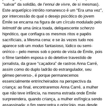
“salvar” da solidão, de
l’ennui de vivre
, de si mesmas).
Este arquetípico intróito romanesco é um “Era uma vez”,
por intercessão do qual o desejo psicótico do jovem
Émile se encarna na figura de um círculo modulado pelo
leitmotif
de uma única toada, deliquescente
scherzo
hipnótico, que conflagra os mesmos ritos e papéis
sacrificiais, a Mesma cena: e se às vezes tudo nos
aparece sob um
modus
fantasioso, lúdico ou semi-
onírico – pelo menos sob o ponto de vista de Émile, pois
o filme também esposa o do detetive travestido de
jornalista, da grave “caçadora” de rastros Anna Carré,
assim como do duplo ladrão do estrangulador, seu
gémeo perverso-, é porque permanecemos
essencialmente entrincheirados na perspectiva da
criança: ao final, encontraremos Anna Carré, a mulher
que não teve infância, na mesma estrada onde Émile
surpreendera, quando criança, a mulher esfíngica sendo
assassinada: o fim reencontra o princípio, mas desde