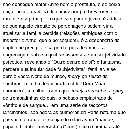
não consegue matar Anne nem a prostituta, e se deixa
caçar pela armadilha do comissário), e brevemente à
morte; se a princípio, o que vale para o jovem é a ideia
de que aquele circuito de personagens podem vir a
atualizar a família perdida (relações ambíguas com o
inspetor e Anne, que o perseguem), é a descoberta do
duplo que precipita sua perda, pois desmonta a
engrenagem sobre a qual se assentara sua subjetividade
psicótica, revelando o “Outro dentro de si”; o fantasma
perdera sua insularidade “subjetivista”, familiar, e se
abre à vasta Noite do mundo,
merry go-round
de
sombras: a bicha desfigurada estilo “Dora Maar
chorando”, a mulher traída que deseja
revanche
, a
gang
de trombadinhas do cais, o bêbado emplastrado de
vômito e de sangue… em uma série de
raccords
lancinantes, são agora as quimeras da Paris noturna que
possuem o rapaz, desalojando o fantasma “mamãe,
papai e filhinho pederasta” (Genet) que o iluminara até