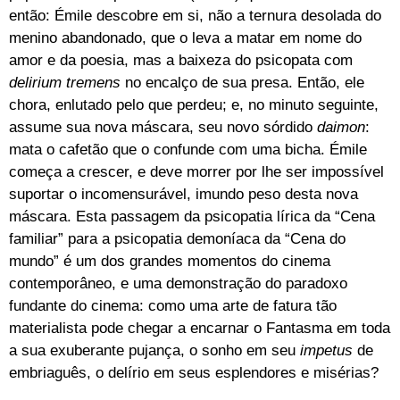
então: Émile descobre em si, não a ternura desolada do
menino abandonado, que o leva a matar em nome do
amor e da poesia, mas a baixeza do psicopata com
delirium tremens
no encalço de sua presa. Então, ele
chora, enlutado pelo que perdeu; e, no minuto seguinte,
assume sua nova máscara, seu novo sórdido
daimon
:
mata o cafetão que o confunde com uma bicha. Émile
começa a crescer, e deve morrer por lhe ser impossível
suportar o incomensurável, imundo peso desta nova
máscara. Esta passagem da psicopatia lírica da “Cena
familiar” para a psicopatia demoníaca da “Cena do
mundo” é um dos grandes momentos do cinema
contemporâneo, e uma demonstração do paradoxo
fundante do cinema: como uma arte de fatura tão
materialista pode chegar a encarnar o Fantasma em toda
a sua exuberante pujança, o sonho em seu
impetus
de
embriaguês, o delírio em seus esplendores e misérias?