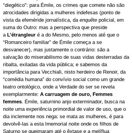
“diegético”: para Émile, os crimes que comete não são
atrocidades dirigidas a mulheres indefesas (ponto de
vista da efeméride jornalística, da
enquête
policial, em
suma do Outro: mas a perspectiva que preside
a
L’étrangleur
é a do Mesmo, pelo menos até que o
“Romanceiro familiar” de Émile começa a se
desvanecer), mas justamente o contrário: são a
salvação do miserabilismo de suas vidas desterradas da
ribalta, exiladas da vida pública; e sabemos da
importância para Vecchiali, nisto herdeiro de Renoir, da
“comédia humana” do convívio social como um grande
teatro ontológico, onde a Verdade do ser se revela
exemplarmente:
A carruagem de ouro, Femmes
femmes
. Émile, saturnino anjo exterminador, busca na
noite uma experiência primordial de valor de uso, que o
dia inclemente nos nega: se mata as mulheres, é para
devolvê-las a esta Imemorial noite onde os filhos de
Saturno se queimaram até o êxtase e a melíflua