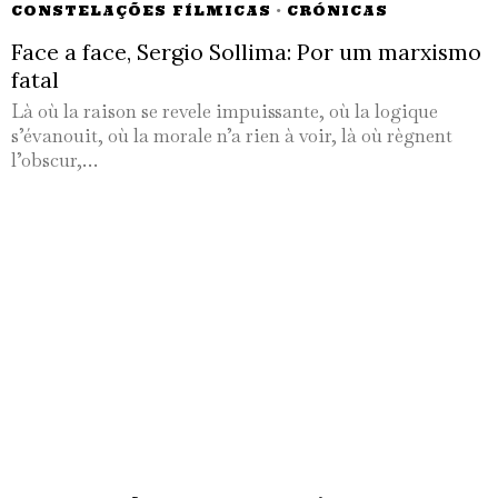
CONSTELAÇÕES FÍLMICAS
·
CRÓNICAS
Face a face, Sergio Sollima: Por um marxismo
fatal
Là où la raison se revele impuissante, où la logique
s’évanouit, où la morale n’a rien à voir, là où règnent
l’obscur,…