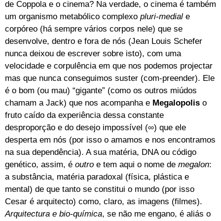
de Coppola e o cinema? Na verdade, o cinema é também
um organismo metabólico complexo
pluri-medial
e
corpóreo (há sempre vários corpos nele) que se
desenvolve, dentro e fora de nós (Jean Louis Schefer
nunca deixou de escrever sobre isto), com uma
velocidade e corpulência em que nos podemos projectar
mas que nunca conseguimos suster (com-preender). Ele
é o bom (ou mau) “gigante” (como os outros miúdos
chamam a Jack) que nos acompanha e
Megalopolis
o
fruto caído da experiência dessa constante
desproporção e do desejo impossível (∞) que ele
desperta em nós (por isso o amamos e nos encontramos
na sua dependência). A sua matéria, DNA ou código
genético, assim, é
outro
e tem aqui o nome de
megalon
:
a substância, matéria paradoxal (física, plástica e
mental) de que tanto se constitui o mundo (por isso
Cesar é arquitecto) como, claro, as imagens (filmes).
Arquitectura e bio-química
, se não me engano, é aliás o