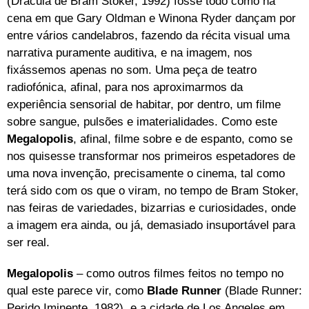
(Drácula de Bram Stoker, 1992) fosse todo como na
cena em que Gary Oldman e Winona Ryder dançam por
entre vários candelabros, fazendo da récita visual uma
narrativa puramente auditiva, e na imagem, nos
fixássemos apenas no som. Uma peça de teatro
radiofónica, afinal, para nos aproximarmos da
experiência sensorial de habitar, por dentro, um filme
sobre sangue, pulsões e imaterialidades. Como este
Megalopolis
, afinal, filme sobre e de espanto, como se
nos quisesse transformar nos primeiros espetadores de
uma nova invenção, precisamente o cinema, tal como
terá sido com os que o viram, no tempo de Bram Stoker,
nas feiras de variedades, bizarrias e curiosidades, onde
a imagem era ainda, ou já, demasiado insuportável para
ser real.
Megalopolis
– como outros filmes feitos no tempo no
qual este parece vir, como
Blade Runner
(Blade Runner:
Perido Iminente, 1982), e a cidade de Los Angeles em