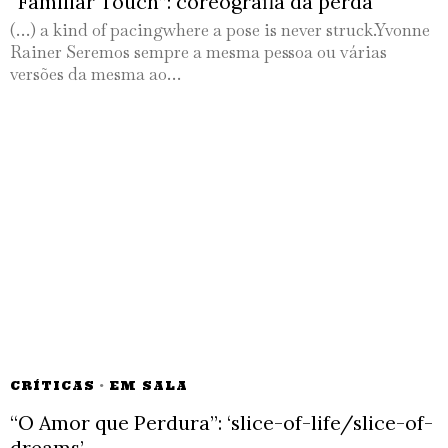
“Familiar Touch”: coreografia da perda
(…) a kind of pacingwhere a pose is never struck.Yvonne
Rainer Seremos sempre a mesma pessoa ou várias
versões da mesma ao…
CRÍTICAS
·
EM SALA
“O Amor que Perdura”: ‘slice-of-life/slice-of-
dreams’