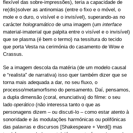
flexível das sobre-impressões), teria a capacidade de
re(dis)solver as antinomias (entre o fixo e o móvel, o
mole e o duro, o visível e o invisível), superando-as no
carácter
hologramático
de uma imagem (um
interface
material-imaterial que palpita entre o visível e o invisível)
que se plasma (é bem o termo) na tessitura do tecido
que porta Vesta na cerimónia do casamento de Wow e
Crassus.
Se a imagem descola da matéria (de um modelo causal
e “realista” de narrativa) isso quer também dizer que se
torna mais adequada a dar, no seu fluxo, o
processo/metamorfismo do pensamento. Daí, pensamos,
a dupla dimensão (coral, enunciativa) do filme: o seu
lado
operático
(não interessa tanto o que as
personagens dizem – ou discuti-lo – como estar atento à
sonoridade e às modulações harmónicas ou polifónicas
das palavras e discursos [Shakespeare + Verdi]) mas