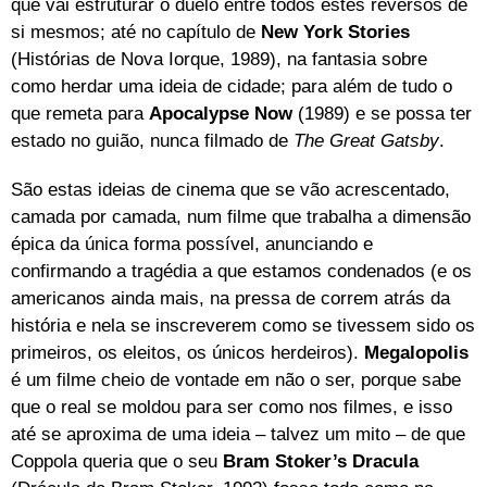
que vai estruturar o duelo entre todos estes reversos de
si mesmos; até no capítulo de
New York Stories
(Histórias de Nova Iorque, 1989), na fantasia sobre
como herdar uma ideia de cidade; para além de tudo o
que remeta para
Apocalypse Now
(1989) e se possa ter
estado no guião, nunca filmado de
The Great Gatsby
.
São estas ideias de cinema que se vão acrescentado,
camada por camada, num filme que trabalha a dimensão
épica da única forma possível, anunciando e
confirmando a tragédia a que estamos condenados (e os
americanos ainda mais, na pressa de correm atrás da
história e nela se inscreverem como se tivessem sido os
primeiros, os eleitos, os únicos herdeiros).
Megalopolis
é um filme cheio de vontade em não o ser, porque sabe
que o real se moldou para ser como nos filmes, e isso
até se aproxima de uma ideia – talvez um mito – de que
Coppola queria que o seu
Bram Stoker’s Dracula