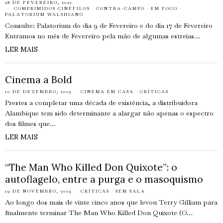
28 DE FEVEREIRO, 2022
COMPRIMIDOS CINÉFILOS
·
CONTRA-CAMPO
·
EM FOCO
·
PALATORIUM WALSHIANO
Consulte: Palatorium do dia 9 de Fevereiro e do dia 17 de Fevereiro
Entramos no mês de Fevereiro pela mão de algumas estreias…
LER MAIS
Cinema a Bold
10 DE DEZEMBRO, 2019
CINEMA EM CASA
·
CRÍTICAS
Prestes a completar uma década de existência, a distribuidora
Alambique tem sido determinante a alargar não apenas o espectro
dos filmes que…
LER MAIS
“The Man Who Killed Don Quixote”: o
autoflagelo, entre a purga e o masoquismo
19 DE NOVEMBRO, 2019
CRÍTICAS
·
SEM SALA
Ao longo dos mais de vinte cinco anos que levou Terry Gilliam para
finalmente terminar The Man Who Killed Don Quixote (O…