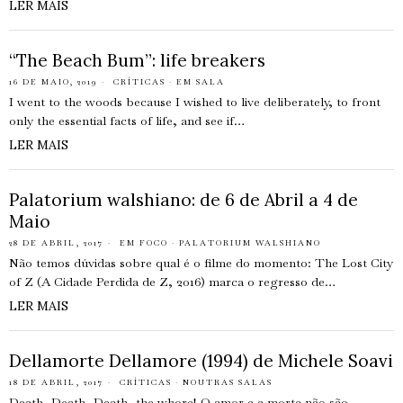
LER MAIS
“The Beach Bum”: life breakers
16 DE MAIO, 2019
CRÍTICAS
·
EM SALA
I went to the woods because I wished to live deliberately, to front
only the essential facts of life, and see if…
LER MAIS
Palatorium walshiano: de 6 de Abril a 4 de
Maio
28 DE ABRIL, 2017
EM FOCO
·
PALATORIUM WALSHIANO
Não temos dúvidas sobre qual é o filme do momento: The Lost City
of Z (A Cidade Perdida de Z, 2016) marca o regresso de…
LER MAIS
Dellamorte Dellamore (1994) de Michele Soavi
18 DE ABRIL, 2017
CRÍTICAS
·
NOUTRAS SALAS
Death, Death, Death, the whore! O amor e a morte não são