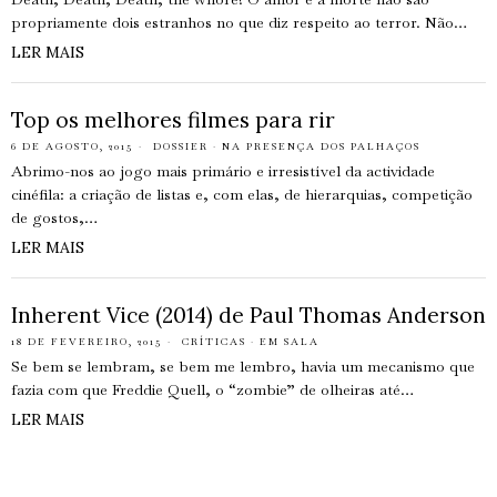
propriamente dois estranhos no que diz respeito ao terror. Não…
LER MAIS
Top os melhores filmes para rir
6 DE AGOSTO, 2015
DOSSIER
·
NA PRESENÇA DOS PALHAÇOS
Abrimo-nos ao jogo mais primário e irresistível da actividade
cinéfila: a criação de listas e, com elas, de hierarquias, competição
de gostos,…
LER MAIS
Inherent Vice (2014) de Paul Thomas Anderson
18 DE FEVEREIRO, 2015
CRÍTICAS
·
EM SALA
Se bem se lembram, se bem me lembro, havia um mecanismo que
fazia com que Freddie Quell, o “zombie” de olheiras até…
LER MAIS