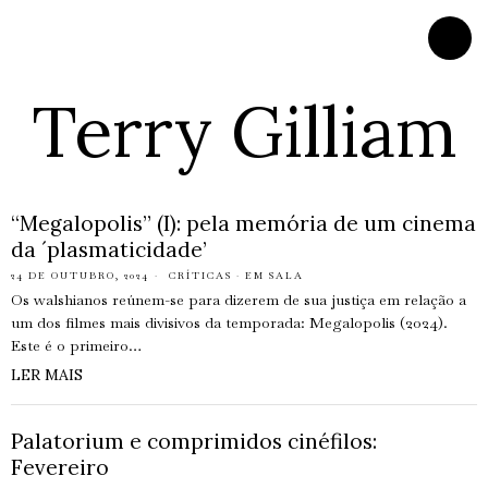
Terry Gilliam
“Megalopolis” (I): pela memória de um cinema
da ´plasmaticidade’
24 DE OUTUBRO, 2024
CRÍTICAS
·
EM SALA
Os walshianos reúnem-se para dizerem de sua justiça em relação a
um dos filmes mais divisivos da temporada: Megalopolis (2024).
Este é o primeiro…
LER MAIS
Palatorium e comprimidos cinéfilos:
Fevereiro