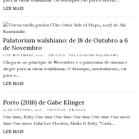
para as vistas walshianas. Os destaques vão para a estreia…
LER MAIS
Palatorium walshiano: de 18 de Outubro a 6
de Novembro
6 DE NOVEMBRO, 2017
EM FOCO
·
PALATORIUM WALSHIANO
Chega-se ao princípio de Novembro e o panorama de cinema é
alegre para as vistas walshianas. O destaque, naturalmente, vai
para o…
LER MAIS
Porto (2016) de Gabe Klinger
19 DE OUTUBRO, 2017
CRÍTICAS
·
EM SALA
One time, Baby One time One time One time One time One more
time One more John Lee Hooker, Shake It Baby “Cada…
LER MAIS