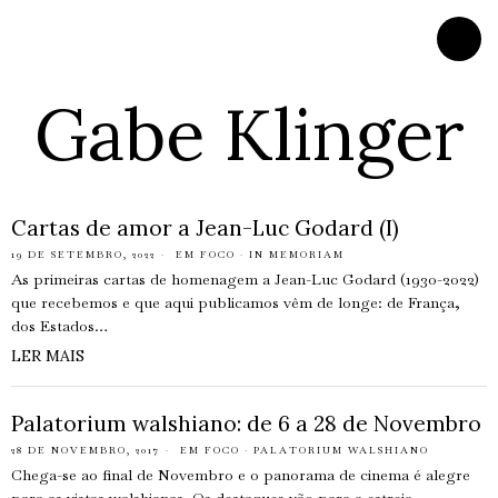
Gabe Klinger
Cartas de amor a Jean-Luc Godard (I)
19 DE SETEMBRO, 2022
EM FOCO
·
IN MEMORIAM
As primeiras cartas de homenagem a Jean-Luc Godard (1930-2022)
que recebemos e que aqui publicamos vêm de longe: de França,
dos Estados…
LER MAIS
Palatorium walshiano: de 6 a 28 de Novembro
28 DE NOVEMBRO, 2017
EM FOCO
·
PALATORIUM WALSHIANO
Chega-se ao final de Novembro e o panorama de cinema é alegre