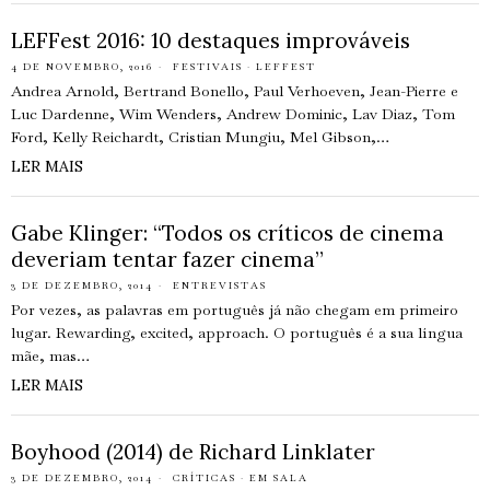
LEFFest 2016: 10 destaques improváveis
4 DE NOVEMBRO, 2016
FESTIVAIS
·
LEFFEST
Andrea Arnold, Bertrand Bonello, Paul Verhoeven, Jean-Pierre e
Luc Dardenne, Wim Wenders, Andrew Dominic, Lav Diaz, Tom
Ford, Kelly Reichardt, Cristian Mungiu, Mel Gibson,…
LER MAIS
Gabe Klinger: “Todos os críticos de cinema
deveriam tentar fazer cinema”
3 DE DEZEMBRO, 2014
ENTREVISTAS
Por vezes, as palavras em português já não chegam em primeiro
lugar. Rewarding, excited, approach. O português é a sua língua
mãe, mas…
LER MAIS
Boyhood (2014) de Richard Linklater
3 DE DEZEMBRO, 2014
CRÍTICAS
·
EM SALA