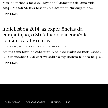
Mais ou menos a meio de Boyhood (Momentos de Uma Vida,
2014), Mason Sr. leva Mason Jr. a acampar. Na viagem de…
LER MAIS
IndieLisboa 2014: as experiências da
competição, o 3D falhado e a comédia
romântica alternativa
1 DE MAIO, 2014
FESTIVAIS
·
INDIELISBOA
Em mais um texto da cobertura À pala de Walsh do IndieLisboa,
Luís Mendonça (LM) escreve sobre a experiência falhada no 3D…
LER MAIS
QUEM SOMOS
COLABORADORES
ARQUIVO
RSS