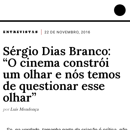
22 DE NOVEMBRO, 2016
ENTREVISTAS
Sérgio Dias Branco:
“O cinema constrói
um olhar e nós temos
de questionar esse
olhar”
por
Luís Mendonça
Se, na verdade, tamanha parte da criação é crítica,
não