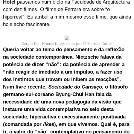
Hotel
passámos num ciclo na Faculdade de Arquitectura
com dez filmes. O filme de Ferrara era sobre “o
hiperreal”. Eu atribuí a mim mesmo esse filme, que ainda
hoje acho fascinante.
Sérgio Dias Branco fotografado por © Mariana Castro
Queria voltar ao tema do pensamento e da reflexão
na sociedade contemporânea. Nietzsche falava da
potência de dizer “não”: da potência de aprender a
“não reagir de imediato a um impulso, a fazer uso
dos instintos que travam ou inibem as reacções”.
Num livre recente,
Sociedade do Cansaço
, o filósofo
germano-sul-coreano Byung-Chul Han fala da
necessidade de uma nova pedagogia da visão que
instaure uma vida contemplativa no seio desta
sociedade, hiperactiva e excessivamente positivada
(comandada por
likes
), em que vivemos. Qual é, para
ti, o valor do “não” contemplativo no pensamento do