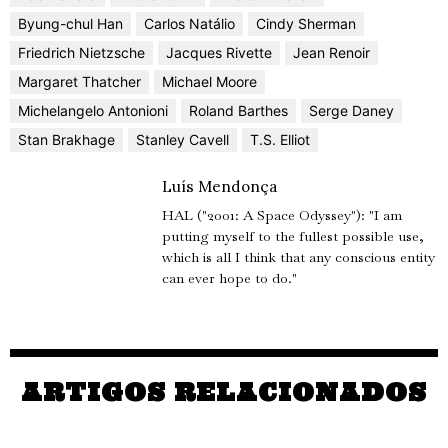
Byung-chul Han
Carlos Natálio
Cindy Sherman
Friedrich Nietzsche
Jacques Rivette
Jean Renoir
Margaret Thatcher
Michael Moore
Michelangelo Antonioni
Roland Barthes
Serge Daney
Stan Brakhage
Stanley Cavell
T.S. Elliot
Luís Mendonça
HAL ("2001: A Space Odyssey"): "I am
putting myself to the fullest possible use,
which is all I think that any conscious entity
can ever hope to do."
ARTIGOS RELACIONADOS