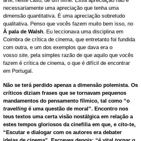
arte, neste caso, de um filme. Essa apreciação não é
necessariamente uma apreciação que tenha uma
dimensão quantitativa. É uma apreciação sobretudo
qualitativa. Penso que vocês fazem muito bem isso, no
À pala de Walsh
. Eu leccionava uma disciplina em
Coimbra de crítica de cinema, que entretanto foi fundida
com outra, e um dos exemplos que dava era o
vosso
site
, pela simples razão de que aquilo que vocês
fazem é crítica de cinema, o que é difícil de encontrar
em Portugal.
Não se terá perdido apenas a dimensão polemista. Os
críticos diziam frases que se tornavam pequenos
mandamentos do pensamento fílmico, tal como “o
travelling
é uma questão de moral”. Encontro nos
teus textos uma certa visão nostálgica em relação a
estes tempos gloriosos da cinefilia em que, e cito-te,
“Escutar e dialogar com os autores era debater
ideias de cinema”. Escreves depois: “é vital
tornar o