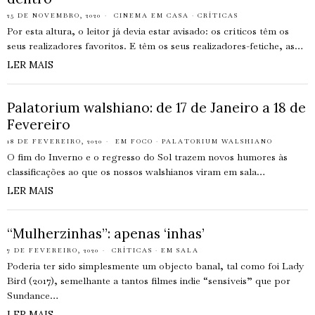
25 DE NOVEMBRO, 2020
CINEMA EM CASA
·
CRÍTICAS
Por esta altura, o leitor já devia estar avisado: os críticos têm os
seus realizadores favoritos. E têm os seus realizadores-fetiche, as…
LER MAIS
Palatorium walshiano: de 17 de Janeiro a 18 de
Fevereiro
18 DE FEVEREIRO, 2020
EM FOCO
·
PALATORIUM WALSHIANO
O fim do Inverno e o regresso do Sol trazem novos humores às
classificações ao que os nossos walshianos viram em sala…
LER MAIS
“Mulherzinhas”: apenas ‘inhas’
7 DE FEVEREIRO, 2020
CRÍTICAS
·
EM SALA
Poderia ter sido simplesmente um objecto banal, tal como foi Lady
Bird (2017), semelhante a tantos filmes indie “sensíveis” que por
Sundance…
LER MAIS