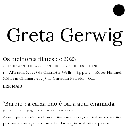
Greta Gerwig
Os melhores filmes de 2023
21 DE DEZEMBRO, 2023
EM FOCO
·
MELHORES DO ANO
1 – Aftersun (2022) de Charlotte Wells – 84 pts.2 – Roter Himmel
(Céu em Chamas, 2023) de Christian Petzold – 67…
LER MAIS
“Barbie”: a caixa não é para aqui chamada
21 DE JULHO, 2023
CRÍTICAS
·
EM SALA
Assim que os créditos finais inundam o ecrã, é difícil saber sequer
por onde começar. Como articular o que acabou de passar…