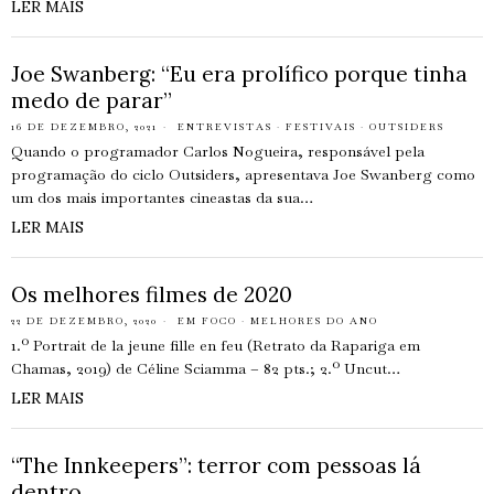
LER MAIS
Joe Swanberg: “Eu era prolífico porque tinha
medo de parar”
16 DE DEZEMBRO, 2021
ENTREVISTAS
·
FESTIVAIS
·
OUTSIDERS
Quando o programador Carlos Nogueira, responsável pela
programação do ciclo Outsiders, apresentava Joe Swanberg como
um dos mais importantes cineastas da sua…
LER MAIS
Os melhores filmes de 2020
22 DE DEZEMBRO, 2020
EM FOCO
·
MELHORES DO ANO
1.º Portrait de la jeune fille en feu (Retrato da Rapariga em
Chamas, 2019) de Céline Sciamma – 82 pts.; 2.º Uncut…
LER MAIS
“The Innkeepers”: terror com pessoas lá
dentro