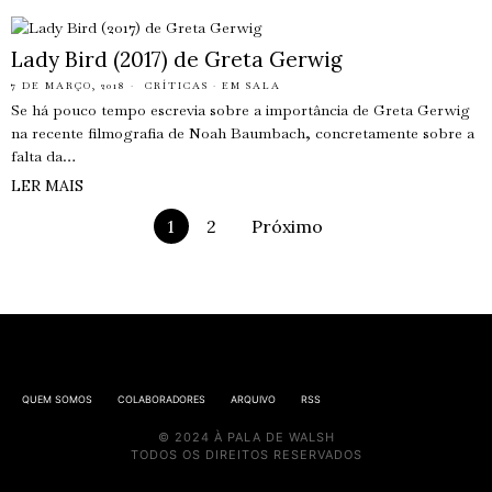
Lady Bird (2017) de Greta Gerwig
7 DE MARÇO, 2018
CRÍTICAS
·
EM SALA
Se há pouco tempo escrevia sobre a importância de Greta Gerwig
na recente filmografia de Noah Baumbach, concretamente sobre a
falta da…
LER MAIS
1
2
Próximo
QUEM SOMOS
COLABORADORES
ARQUIVO
RSS
© 2024 À PALA DE WALSH
TODOS OS DIREITOS RESERVADOS