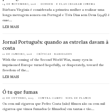
14 DE NOVEMBRO, 2016
DOSSIER
·
E ELAS CRIARAM CINEMA
Bárbara Virgínia é considerada a primeira mulher a realizar uma
longa metragem sonora em Portugal e Três Dias sem Deus (1946) é
esse…
LER MAIS
Jornal Português: quando as estrelas davam à
costa
10 DE JANEIRO, 2016
CRÍTICAS
·
RARIDADES
With the coming of the Second World War, many eyes in
imprisoned Europe turned hopefully, or desperately, toward the
freedom of the…
LER MAIS
Ó tu que fumas
27 DE OUTUBRO, 2015
CONTRA-CAMPO
·
SOPA DE PLANOS
Os cem mil cigarros que Pedro Costa (não) filmou são os cem mil
cigarros que vimos fumados (e filmados) em tantas e tão…