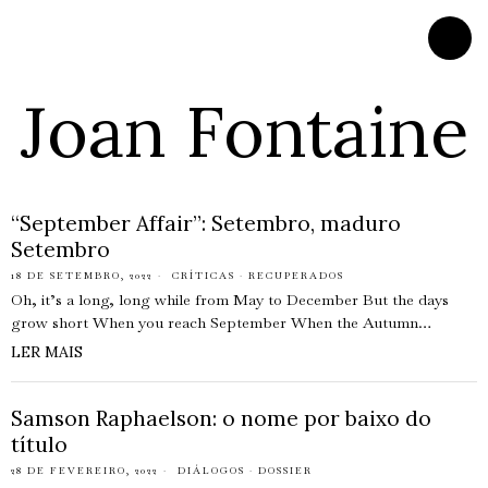
Joan Fontaine
“September Affair”: Setembro, maduro
Setembro
18 DE SETEMBRO, 2022
CRÍTICAS
·
RECUPERADOS
Oh, it’s a long, long while from May to December But the days
grow short When you reach September When the Autumn…
LER MAIS
Samson Raphaelson: o nome por baixo do
título
28 DE FEVEREIRO, 2022
DIÁLOGOS
·
DOSSIER