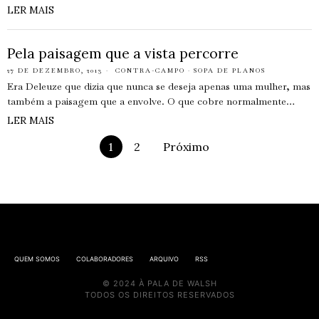
LER MAIS
Pela paisagem que a vista percorre
27 DE DEZEMBRO, 2013
CONTRA-CAMPO
·
SOPA DE PLANOS
Era Deleuze que dizia que nunca se deseja apenas uma mulher, mas
também a paisagem que a envolve. O que cobre normalmente…
LER MAIS
1
2
Próximo
QUEM SOMOS
COLABORADORES
ARQUIVO
RSS
© 2024 À PALA DE WALSH
TODOS OS DIREITOS RESERVADOS