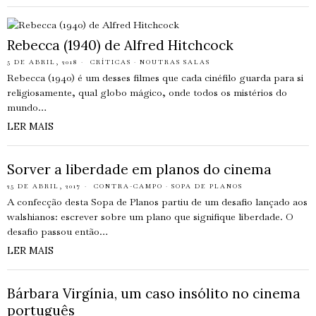
Rebecca (1940) de Alfred Hitchcock
5 DE ABRIL, 2018
CRÍTICAS
·
NOUTRAS SALAS
Rebecca (1940) é um desses filmes que cada cinéfilo guarda para si
religiosamente, qual globo mágico, onde todos os mistérios do
mundo…
LER MAIS
Sorver a liberdade em planos do cinema
25 DE ABRIL, 2017
CONTRA-CAMPO
·
SOPA DE PLANOS
A confecção desta Sopa de Planos partiu de um desafio lançado aos
walshianos: escrever sobre um plano que signifique liberdade. O
desafio passou então…
LER MAIS
Bárbara Virgínia, um caso insólito no cinema
português