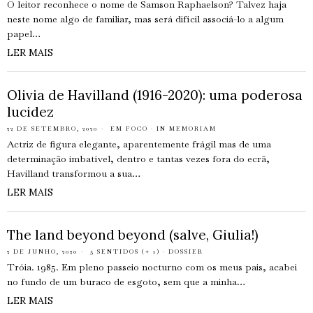
O leitor reconhece o nome de Samson Raphaelson? Talvez haja
neste nome algo de familiar, mas será difícil associá-lo a algum
papel…
LER MAIS
Olivia de Havilland (1916-2020): uma poderosa
lucidez
22 DE SETEMBRO, 2020
EM FOCO
·
IN MEMORIAM
Actriz de figura elegante, aparentemente frágil mas de uma
determinação imbatível, dentro e tantas vezes fora do ecrã,
Havilland transformou a sua…
LER MAIS
The land beyond beyond (salve, Giulia!)
2 DE JUNHO, 2020
5 SENTIDOS (+ 1)
·
DOSSIER
Tróia. 1985. Em pleno passeio nocturno com os meus pais, acabei
no fundo de um buraco de esgoto, sem que a minha…
LER MAIS