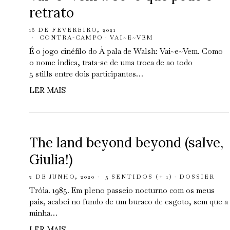
retrato
16 DE FEVEREIRO, 2021
CONTRA-CAMPO
·
VAI~E~VEM
É o jogo cinéfilo do À pala de Walsh: Vai~e~Vem. Como
o nome indica, trata-se de uma troca de ao todo
5 stills entre dois participantes…
LER MAIS
The land beyond beyond (salve,
Giulia!)
2 DE JUNHO, 2020
5 SENTIDOS (+ 1)
·
DOSSIER
Tróia. 1985. Em pleno passeio nocturno com os meus
pais, acabei no fundo de um buraco de esgoto, sem que a
minha…
LER MAIS