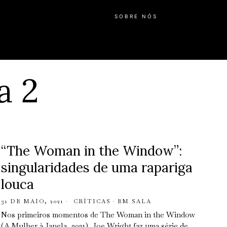
SOBRE NÓS
a 2
“The Woman in the Window”:
singularidades de uma rapariga
louca
31 DE MAIO, 2021
CRÍTICAS
·
EM SALA
Nos primeiros momentos de The Woman in the Window
(A Mulher à Janela, 2021), Joe Wright faz uma série de