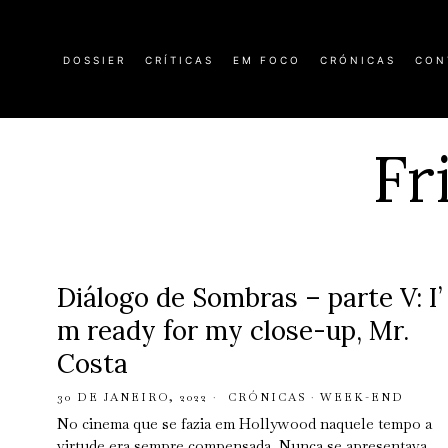
DOSSIER
CRÍTICAS
EM FOCO
CRÓNICAS
CON
Fr
Diálogo de Sombras – parte V: I’
m ready for my close-up, Mr.
Costa
30 DE JANEIRO, 2022
CRÓNICAS
·
WEEK-END
No cinema que se fazia em Hollywood naquele tempo a
virtude era sempre compensada. Nunca se apresentava