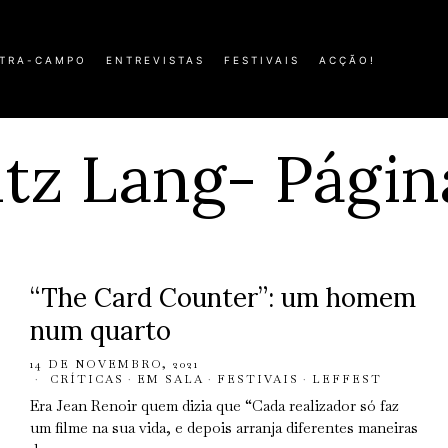
TRA-CAMPO
ENTREVISTAS
FESTIVAIS
ACÇÃO!
itz Lang
- Págin
“The Card Counter”: um homem
num quarto
14 DE NOVEMBRO, 2021
CRÍTICAS
·
EM SALA
·
FESTIVAIS
·
LEFFEST
Era Jean Renoir quem dizia que “Cada realizador só faz
um filme na sua vida, e depois arranja diferentes maneiras