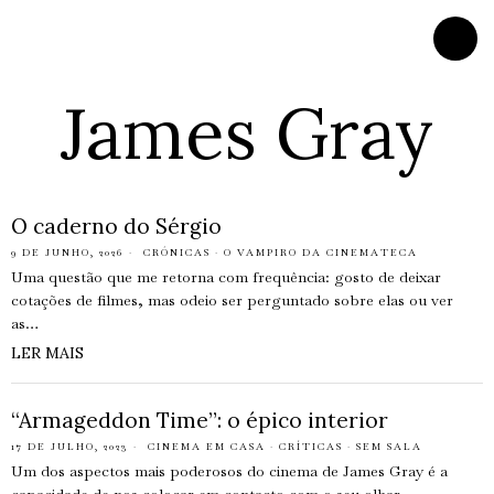
James Gray
O caderno do Sérgio
9 DE JUNHO, 2026
CRÓNICAS
·
O VAMPIRO DA CINEMATECA
Uma questão que me retorna com frequência: gosto de deixar
cotações de filmes, mas odeio ser perguntado sobre elas ou ver
as…
LER MAIS
“Armageddon Time”: o épico interior
17 DE JULHO, 2023
CINEMA EM CASA
·
CRÍTICAS
·
SEM SALA
Um dos aspectos mais poderosos do cinema de James Gray é a