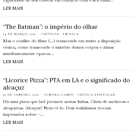
capacidade de nos colocar em contacto com o seu olhar…
LER MAIS
“The Batman”: o império do olhar
14 DE MARÇO, 2022
CRÍTICAS
·
EM SALA
Mas o conflito do filme (…) transcende em muito a disposição
cénica, como transcende o mistério desses corpos e almas
simultaneamente opacos…
LER MAIS
“Licorice Pizza”: PTA em LA e o significado do
alcaçuz
27 DE JANEIRO, 2022
CONTRA-CAMPO
·
CRÍTICA EPISTOLAR
Há uma pizza que (se) promete nestas linhas. Cheia de anchovas e
alcaparras. Alcaçuz? Nem vê-lo. Dois walshianos trocam
impressões sobre –…
LER MAIS