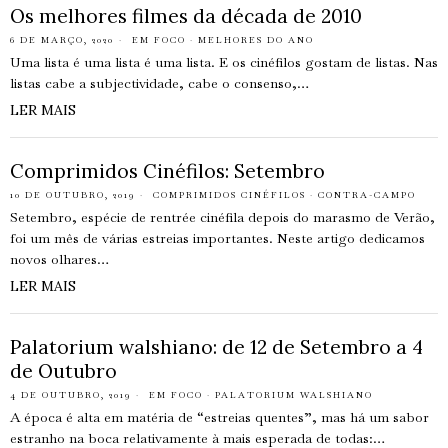
Os melhores filmes da década de 2010
6 DE MARÇO, 2020
EM FOCO
·
MELHORES DO ANO
Uma lista é uma lista é uma lista. E os cinéfilos gostam de listas. Nas
listas cabe a subjectividade, cabe o consenso,…
LER MAIS
Comprimidos Cinéfilos: Setembro
10 DE OUTUBRO, 2019
COMPRIMIDOS CINÉFILOS
·
CONTRA-CAMPO
Setembro, espécie de rentrée cinéfila depois do marasmo de Verão,
foi um mês de várias estreias importantes. Neste artigo dedicamos
novos olhares…
LER MAIS
Palatorium walshiano: de 12 de Setembro a 4
de Outubro
4 DE OUTUBRO, 2019
EM FOCO
·
PALATORIUM WALSHIANO
A época é alta em matéria de “estreias quentes”, mas há um sabor
estranho na boca relativamente à mais esperada de todas:…