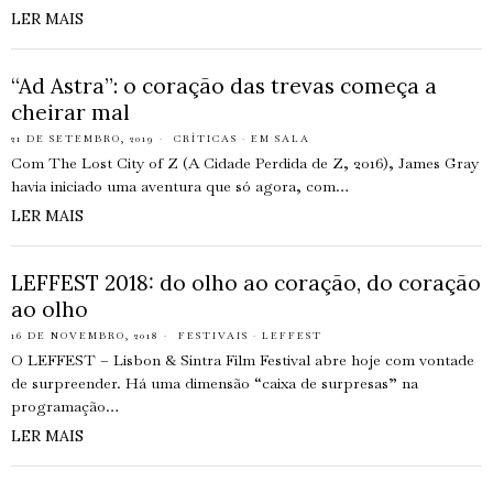
LER MAIS
“Ad Astra”: o coração das trevas começa a
cheirar mal
21 DE SETEMBRO, 2019
CRÍTICAS
·
EM SALA
Com The Lost City of Z (A Cidade Perdida de Z, 2016), James Gray
havia iniciado uma aventura que só agora, com…
LER MAIS
LEFFEST 2018: do olho ao coração, do coração
ao olho
16 DE NOVEMBRO, 2018
FESTIVAIS
·
LEFFEST
O LEFFEST – Lisbon & Sintra Film Festival abre hoje com vontade
de surpreender. Há uma dimensão “caixa de surpresas” na
programação…
LER MAIS