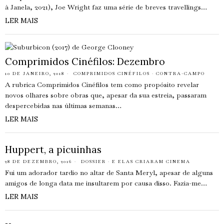
à Janela, 2021), Joe Wright faz uma série de breves travellings…
LER MAIS
Comprimidos Cinéfilos: Dezembro
10 DE JANEIRO, 2018
COMPRIMIDOS CINÉFILOS
·
CONTRA-CAMPO
A rubrica Comprimidos Cinéfilos tem como propósito revelar
novos olhares sobre obras que, apesar da sua estreia, passaram
despercebidas nas últimas semanas…
LER MAIS
Huppert, a picuinhas
28 DE DEZEMBRO, 2016
DOSSIER
·
E ELAS CRIARAM CINEMA
Fui um adorador tardio no altar de Santa Meryl, apesar de alguns
amigos de longa data me insultarem por causa disso. Fazia-me…
LER MAIS