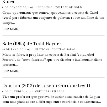
Karen
8 DE FEVEREIRO, 2016
CRÓNICAS
·
ECSTASY OF GOLD
Como oportunistas que somos, aproveitamos a estreia de Carol
(2015) para fabricar um conjunto de palavras sobre um filme de um
tempo…
LER MAIS
Safe (1995) de Todd Haynes
26 DE JANEIRO, 2015
CRÍTICAS
·
NOUTRAS SALAS
Muito se falou, a propósito da estreia de Pasolini (2014, Abel
Ferrara), do “novo fascismo” que o realizador e intelectual italiano
teorizou…
LER MAIS
Don Jon (2013) de Joseph Gordon-Levitt
9 DE OUTUBRO, 2013
CRÍTICAS
·
EM SALA
Tive um professor que gostava de iniciar a sua cadeira de Lógica
com uma piada sobre a diferença entre coerência e consistência…