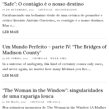
“Safe”: O contágio é o nosso destino
16 DE SETEMBRO, 2021
CRÍTICAS
·
RECUPERADOS
Parafraseando um belíssimo título de uma crónica do pensador e
crítico literário António Guerreiro, «o contágio é o nosso destino».
Mas o…
LER MAIS
Um Mundo Perfeito – parte IV: “The Bridges of
Madison County”
27 DE JUNHO, 2021
CRÓNICAS
·
WEEK-END
In a universe of ambiguity, this kind of certainty comes only once,
and never again, no matter how many lifetimes you live.…
LER MAIS
“The Woman in the Window”: singularidades
de uma rapariga louca
31 DE MAIO, 2021
CRÍTICAS
·
EM SALA
Nos primeiros momentos de The Woman in the Window (A Mulher