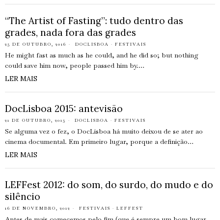
“The Artist of Fasting”: tudo dentro das
grades, nada fora das grades
25 DE OUTUBRO, 2016
DOCLISBOA
·
FESTIVAIS
He might fast as much as he could, and he did so; but nothing
could save him now, people passed him by.…
LER MAIS
DocLisboa 2015: antevisão
21 DE OUTUBRO, 2015
DOCLISBOA
·
FESTIVAIS
Se alguma vez o fez, o DocLisboa há muito deixou de se ater ao
cinema documental. Em primeiro lugar, porque a definição…
LER MAIS
LEFFest 2012: do som, do surdo, do mudo e do
silêncio
16 DE NOVEMBRO, 2012
FESTIVAIS
·
LEFFEST
Antes de mais comecemos pelo fim (que é sempre um bom lugar