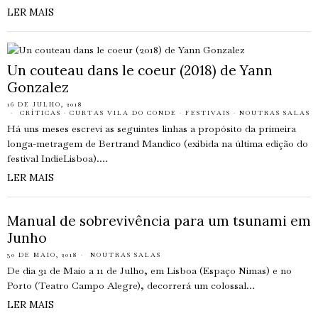
LER MAIS
Un couteau dans le coeur (2018) de Yann
Gonzalez
16 DE JULHO, 2018
CRÍTICAS
·
CURTAS VILA DO CONDE
·
FESTIVAIS
·
NOUTRAS SALAS
Há uns meses escrevi as seguintes linhas a propósito da primeira
longa-metragem de Bertrand Mandico (exibida na última edição do
festival IndieLisboa).…
LER MAIS
Manual de sobrevivência para um tsunami em
Junho
30 DE MAIO, 2018
NOUTRAS SALAS
De dia 31 de Maio a 11 de Julho, em Lisboa (Espaço Nimas) e no
Porto (Teatro Campo Alegre), decorrerá um colossal…
LER MAIS