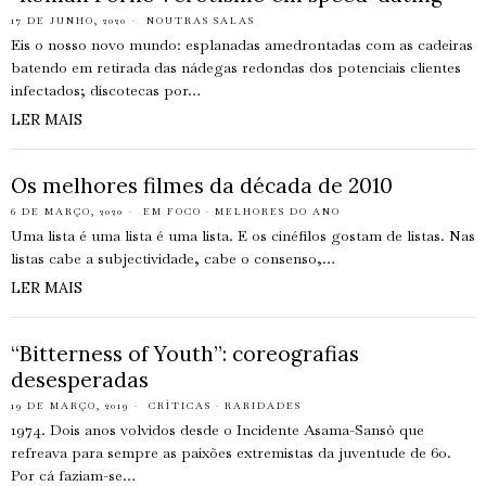
17 DE JUNHO, 2020
NOUTRAS SALAS
Eis o nosso novo mundo: esplanadas amedrontadas com as cadeiras
batendo em retirada das nádegas redondas dos potenciais clientes
infectados; discotecas por…
LER MAIS
Os melhores filmes da década de 2010
6 DE MARÇO, 2020
EM FOCO
·
MELHORES DO ANO
Uma lista é uma lista é uma lista. E os cinéfilos gostam de listas. Nas
listas cabe a subjectividade, cabe o consenso,…
LER MAIS
“Bitterness of Youth”: coreografias
desesperadas
19 DE MARÇO, 2019
CRÍTICAS
·
RARIDADES
1974. Dois anos volvidos desde o Incidente Asama-Sansô que
refreava para sempre as paixões extremistas da juventude de 60.
Por cá faziam-se…