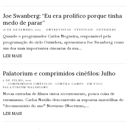
Joe Swanberg: “Eu era prolífico porque tinha
medo de parar”
16 DE DEZEMBRO, 2021
ENTREVISTAS
·
FESTIVAIS
·
OUTSIDERS
Quando o programador Carlos Nogueira, responsável pela
programação do ciclo Outsiders, apresentava Joe Swanberg como
um dos mais importantes cineastas da sua…
LER MAIS
Palatorium e comprimidos cinéfilos: Julho
7 DE JULHO, 2021
COMPRIMIDOS CINÉFILOS
·
CONTRA-CAMPO
·
EM FOCO
·
PALATORIUM WALSHIANO
Novas entradas de filmes vistos recentemente, pouca coisa de
entusiasmo. Carlos Natálio desconstruiu as supostas maravilhas do
“documentário do ano” Notturno (Nocturno,…
LER MAIS