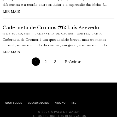
diferentes; e a tensão entre as ideias e a expressão das ideias é…
LER MAIS
Caderneta de Cromos #6: Luís Azevedo
21 DE JULHO, 2020
CADERNETA DE CROMOS
·
CONTRA-CAMPO
Caderneta de Cromos é um questionário breve, mais ou menos
imbecil, sobre o mundo do cinema, em geral, e sobre o mundo…
LER MAIS
1
2
3
Próximo
QUEM SOMOS
COLABORADORES
ARQUIVO
RSS
© 2024 À PALA DE WALSH
TODOS OS DIREITOS RESERVADOS