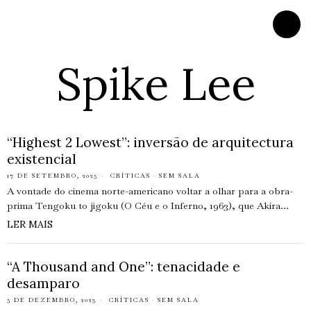
Spike Lee
“Highest 2 Lowest”: inversão de arquitectura
existencial
17 DE SETEMBRO, 2025
CRÍTICAS
·
SEM SALA
A vontade do cinema norte-americano voltar a olhar para a obra-
prima Tengoku to jigoku (O Céu e o Inferno, 1963), que Akira…
LER MAIS
“A Thousand and One”: tenacidade e
desamparo
5 DE DEZEMBRO, 2023
CRÍTICAS
·
SEM SALA