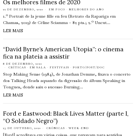
Os melhores filmes de 2020
22 DE DEZEMBRO, 2020
EM FOCO
·
MELHORES DO ANO
1.º Portrait de la jeune fille en feu (Retrato da Rapariga em
Chamas, 2019) de Céline Sciamma – 82 pts.; 2.º Uncut…
LER MAIS
“David Byrne’s American Utopia”: o cinema
fica na plateia a assistir
8 DE DEZEMBRO, 2020
CRÍTICAS
·
EM SALA
·
FESTIVAIS
·
PORTO/POST/DOC
Stop Making Sense (1984), de Jonathan Demme, fixava o concerto
dos Talking Heads aquando da digressão do álbum Speaking in
Tongues, donde saiu o sucesso Burning…
LER MAIS
Ford e Eastwood: Black Lives Matter (parte I,
“O Soldado Negro”)
25 DE OUTUBRO, 2020
CRÓNICAS
·
WEEK-END
[Ford] acreditava em várias coisas, que puxavam para sentidos