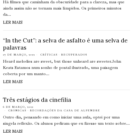
Há filmes que caminham da obscuridade para a clareza, mas que
ainda assim não se tornam mais límpidos. Os primeiros minutos
da…
LER MAIS
“In the Cut”: a selva de asfalto é uma selva de
palavras
17 DE MARÇO, 2022
CRÍTICAS
·
RECUPERADOS
Heard melodies are sweet, but those unheard are sweeter.John
Keats Estamos num sonho de postal ilustrado, uma paisagem
coberta por um manto…
LER MAIS
Três estágios da cinefilia
6 DE MARÇO, 2022
CRÓNICAS
·
RECORDAÇÕES DA CASA DE ALPENDRE
Outro dia, pensando em como iniciar uma aula, optei por uma
singela reflexão. Os alunos pediram que eu fizesse um texto sobre…
LER MAIS