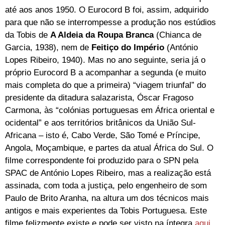
até aos anos 1950. O Eurocord B foi, assim, adquirido
para que não se interrompesse a produção nos estúdios
da Tobis de
A Aldeia da Roupa Branca
(Chianca de
Garcia, 1938), nem de
Feitiço do Império
(António
Lopes Ribeiro, 1940). Mas no ano seguinte, seria já o
próprio Eurocord B a acompanhar a segunda (e muito
mais completa do que a primeira) “viagem triunfal” do
presidente da ditadura salazarista, Óscar Fragoso
Carmona, às “colónias portuguesas em África oriental e
ocidental” e aos territórios britânicos da União Sul-
Africana – isto é, Cabo Verde, São Tomé e Príncipe,
Angola, Moçambique, e partes da atual África do Sul. O
filme correspondente foi produzido para o SPN pela
SPAC de António Lopes Ribeiro, mas a realização está
assinada, com toda a justiça, pelo engenheiro de som
Paulo de Brito Aranha, na altura um dos técnicos mais
antigos e mais experientes da Tobis Portuguesa. Este
filme felizmente existe e pode ser visto na íntegra
aqui
.