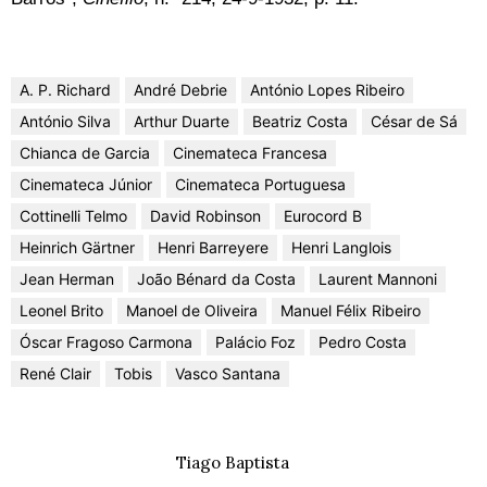
A. P. Richard
André Debrie
António Lopes Ribeiro
António Silva
Arthur Duarte
Beatriz Costa
César de Sá
Chianca de Garcia
Cinemateca Francesa
Cinemateca Júnior
Cinemateca Portuguesa
Cottinelli Telmo
David Robinson
Eurocord B
Heinrich Gärtner
Henri Barreyere
Henri Langlois
Jean Herman
João Bénard da Costa
Laurent Mannoni
Leonel Brito
Manoel de Oliveira
Manuel Félix Ribeiro
Óscar Fragoso Carmona
Palácio Foz
Pedro Costa
René Clair
Tobis
Vasco Santana
Tiago Baptista