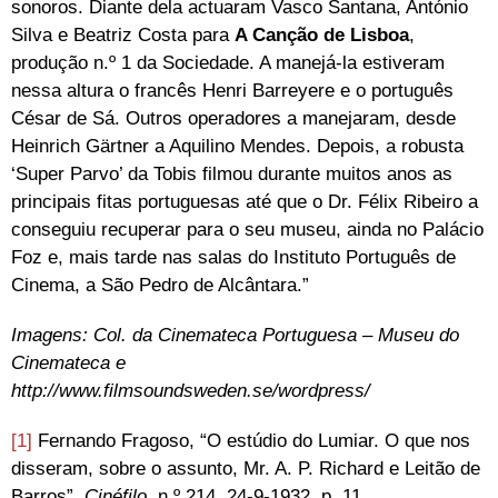
sonoros. Diante dela actuaram Vasco Santana, António
Silva e Beatriz Costa para
A Canção de Lisboa
,
produção n.º 1 da Sociedade. A manejá-la estiveram
nessa altura o francês Henri Barreyere e o português
César de Sá. Outros operadores a manejaram, desde
Heinrich Gärtner a Aquilino Mendes. Depois, a robusta
‘Super Parvo’ da Tobis filmou durante muitos anos as
principais fitas portuguesas até que o Dr. Félix Ribeiro a
conseguiu recuperar para o seu museu, ainda no Palácio
Foz e, mais tarde nas salas do Instituto Português de
Cinema, a São Pedro de Alcântara.”
Imagens: Col. da Cinemateca Portuguesa – Museu do
Cinemateca e
http://www.filmsoundsweden.se/wordpress/
[1]
Fernando Fragoso, “O estúdio do Lumiar. O que nos
disseram, sobre o assunto, Mr. A. P. Richard e Leitão de
Barros”,
Cinéfilo
, n.º 214, 24-9-1932, p. 11.