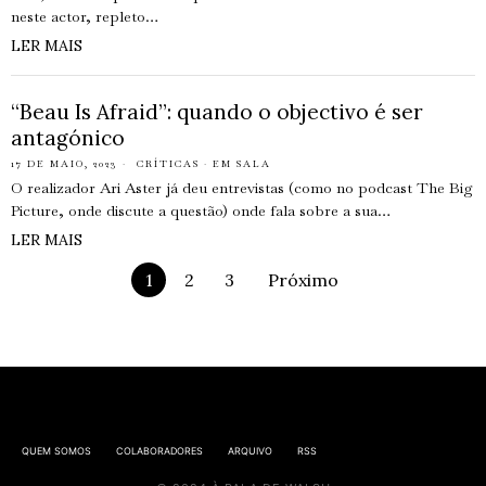
neste actor, repleto…
LER MAIS
“Beau Is Afraid”: quando o objectivo é ser
antagónico
17 DE MAIO, 2023
CRÍTICAS
·
EM SALA
O realizador Ari Aster já deu entrevistas (como no podcast The Big
Picture, onde discute a questão) onde fala sobre a sua…
LER MAIS
1
2
3
Próximo
QUEM SOMOS
COLABORADORES
ARQUIVO
RSS