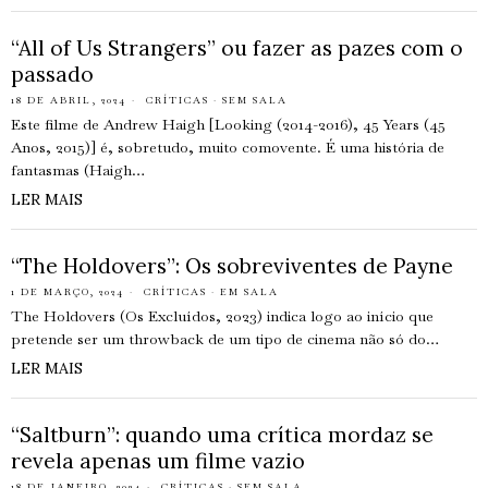
“All of Us Strangers” ou fazer as pazes com o
passado
18 DE ABRIL, 2024
CRÍTICAS
·
SEM SALA
Este filme de Andrew Haigh [Looking (2014-2016), 45 Years (45
Anos, 2015)] é, sobretudo, muito comovente. É uma história de
fantasmas (Haigh…
LER MAIS
“The Holdovers”: Os sobreviventes de Payne
1 DE MARÇO, 2024
CRÍTICAS
·
EM SALA
The Holdovers (Os Excluídos, 2023) indica logo ao início que
pretende ser um throwback de um tipo de cinema não só do…
LER MAIS
“Saltburn”: quando uma crítica mordaz se
revela apenas um filme vazio
18 DE JANEIRO, 2024
CRÍTICAS
·
SEM SALA