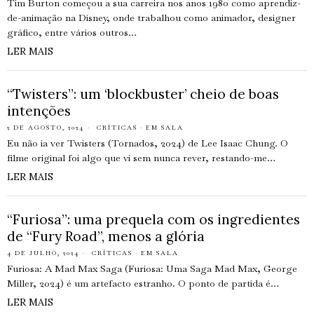
Tim Burton começou a sua carreira nos anos 1980 como aprendiz-
de-animação na Disney, onde trabalhou como animador, designer
gráfico, entre vários outros…
LER MAIS
“Twisters”: um ‘blockbuster’ cheio de boas
intenções
2 DE AGOSTO, 2024
CRÍTICAS
·
EM SALA
Eu não ia ver Twisters (Tornados, 2024) de Lee Isaac Chung. O
filme original foi algo que vi sem nunca rever, restando-me…
LER MAIS
“Furiosa”: uma prequela com os ingredientes
de “Fury Road”, menos a glória
4 DE JULHO, 2024
CRÍTICAS
·
EM SALA
Furiosa: A Mad Max Saga (Furiosa: Uma Saga Mad Max, George
Miller, 2024) é um artefacto estranho. O ponto de partida é…
LER MAIS