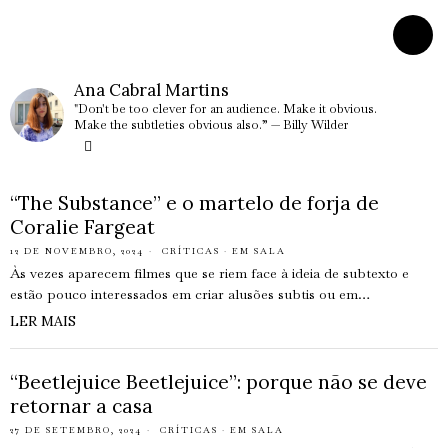
Ana Cabral Martins
"Don't be too clever for an audience. Make it obvious.
Make the subtleties obvious also.” — Billy Wilder
“The Substance” e o martelo de forja de
Coralie Fargeat
12 DE NOVEMBRO, 2024
CRÍTICAS
·
EM SALA
Às vezes aparecem filmes que se riem face à ideia de subtexto e
estão pouco interessados em criar alusões subtis ou em…
LER MAIS
“Beetlejuice Beetlejuice”: porque não se deve
retornar a casa
27 DE SETEMBRO, 2024
CRÍTICAS
·
EM SALA