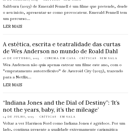
Saltburn (2023) de Emerald Fennell é um filme que pretende, desde
o seu início, apresentar-se como provocateur. Emerald Fennell tem
um percurso…
LER MAIS
A estética, escrita e teatralidade das curtas
de Wes Anderson no mundo de Roald Dahl
16 DE OUTUBRO, 2023
CINEMA EM CASA
·
CRÍTICAS
·
SEM SALA
Wes Anderson não quis apenas estrear um filme este ano, com o
“empratamento autorreflexivo” de Asteroid City (2023), trazendo
para a Netflix…
LER MAIS
“Indiana Jones and the Dial of Destiny”: ‘It’s
not the years, baby, it’s the mileage’
14 DE JULHO, 2023
CRÍTICAS
·
EM SALA
Voltar a ver Harrison Ford como Indiana Jones é agridoce. Por um
lado, continua presente a qualidade extremamente carismática