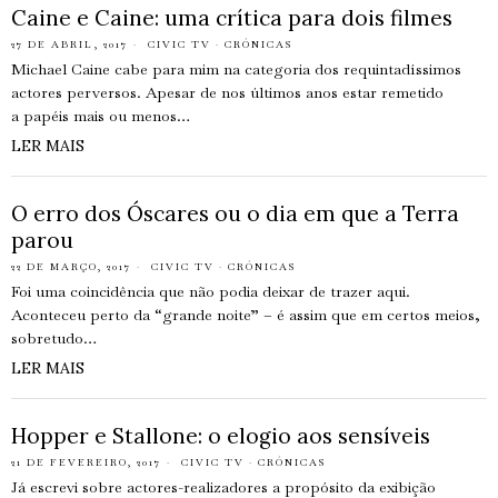
Caine e Caine: uma crítica para dois filmes
27 DE ABRIL, 2017
CIVIC TV
·
CRÓNICAS
Michael Caine cabe para mim na categoria dos requintadíssimos
actores perversos. Apesar de nos últimos anos estar remetido
a papéis mais ou menos…
LER MAIS
O erro dos Óscares ou o dia em que a Terra
parou
22 DE MARÇO, 2017
CIVIC TV
·
CRÓNICAS
Foi uma coincidência que não podia deixar de trazer aqui.
Aconteceu perto da “grande noite” – é assim que em certos meios,
sobretudo…
LER MAIS
Hopper e Stallone: o elogio aos sensíveis
21 DE FEVEREIRO, 2017
CIVIC TV
·
CRÓNICAS
Já escrevi sobre actores-realizadores a propósito da exibição