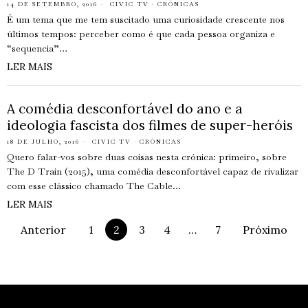
14 DE SETEMBRO, 2016
CIVIC TV
·
CRÓNICAS
É um tema que me tem suscitado uma curiosidade crescente nos
últimos tempos: perceber como é que cada pessoa organiza e
“sequencia”…
LER MAIS
A comédia desconfortável do ano e a
ideologia fascista dos filmes de super-heróis
18 DE JULHO, 2016
CIVIC TV
·
CRÓNICAS
Quero falar-vos sobre duas coisas nesta crónica: primeiro, sobre
The D Train (2015), uma comédia desconfortável capaz de rivalizar
com esse clássico chamado The Cable…
LER MAIS
Anterior
1
2
3
4
…
7
Próximo