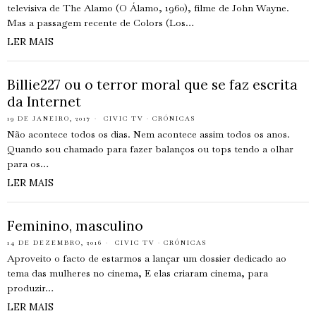
televisiva de The Alamo (O Álamo, 1960), filme de John Wayne.
Mas a passagem recente de Colors (Los…
LER MAIS
Billie227 ou o terror moral que se faz escrita
da Internet
19 DE JANEIRO, 2017
CIVIC TV
·
CRÓNICAS
Não acontece todos os dias. Nem acontece assim todos os anos.
Quando sou chamado para fazer balanços ou tops tendo a olhar
para os…
LER MAIS
Feminino, masculino
14 DE DEZEMBRO, 2016
CIVIC TV
·
CRÓNICAS
Aproveito o facto de estarmos a lançar um dossier dedicado ao
tema das mulheres no cinema, E elas criaram cinema, para
produzir…
LER MAIS