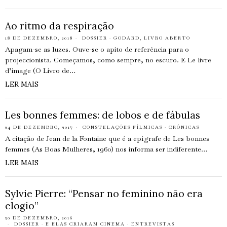
Ao ritmo da respiração
18 DE DEZEMBRO, 2018
DOSSIER
·
GODARD, LIVRO ABERTO
Apagam-se as luzes. Ouve-se o apito de referência para o
projeccionista. Começamos, como sempre, no escuro. E Le livre
d’image (O Livro de…
LER MAIS
Les bonnes femmes: de lobos e de fábulas
24 DE DEZEMBRO, 2017
CONSTELAÇÕES FÍLMICAS
·
CRÓNICAS
A citação de Jean de la Fontaine que é a epígrafe de Les bonnes
femmes (As Boas Mulheres, 1960) nos informa ser indiferente…
LER MAIS
Sylvie Pierre: “Pensar no feminino não era
elogio”
20 DE DEZEMBRO, 2016
DOSSIER
·
E ELAS CRIARAM CINEMA
·
ENTREVISTAS