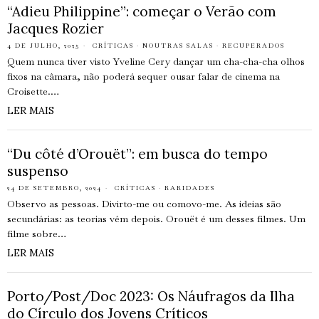
“Adieu Philippine”: começar o Verão com
Jacques Rozier
4 DE JULHO, 2025
CRÍTICAS
·
NOUTRAS SALAS
·
RECUPERADOS
Quem nunca tiver visto Yveline Cery dançar um cha-cha-cha olhos
fixos na câmara, não poderá sequer ousar falar de cinema na
Croisette.…
LER MAIS
“Du côté d’Orouët”: em busca do tempo
suspenso
24 DE SETEMBRO, 2024
CRÍTICAS
·
RARIDADES
Observo as pessoas. Divirto-me ou comovo-me. As ideias são
secundárias: as teorias vêm depois. Orouët é um desses filmes. Um
filme sobre…
LER MAIS
Porto/Post/Doc 2023: Os Náufragos da Ilha
do Círculo dos Jovens Críticos