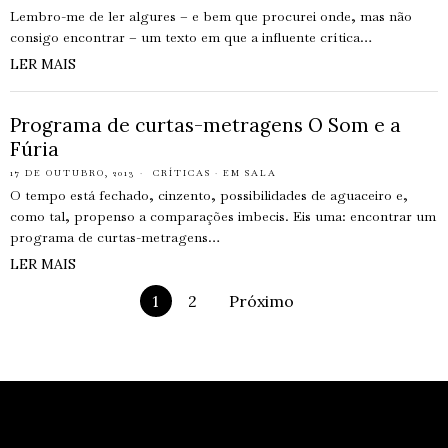
Lembro-me de ler algures – e bem que procurei onde, mas não
consigo encontrar – um texto em que a influente crítica…
LER MAIS
Programa de curtas-metragens O Som e a
Fúria
17 DE OUTUBRO, 2013
CRÍTICAS
·
EM SALA
O tempo está fechado, cinzento, possibilidades de aguaceiro e,
como tal, propenso a comparações imbecis. Eis uma: encontrar um
programa de curtas-metragens…
LER MAIS
1
2
Próximo