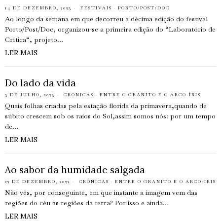
14 DE DEZEMBRO, 2023
FESTIVAIS
·
PORTO/POST/DOC
Ao longo da semana em que decorreu a décima edição do festival
Porto/Post/Doc, organizou-se a primeira edição do “Laboratório de
Crítica“, projeto…
LER MAIS
Do lado da vida
3 DE JULHO, 2023
CRÓNICAS
·
ENTRE O GRANITO E O ARCO-ÍRIS
Quais folhas criadas pela estação florida da primavera,quando de
súbito crescem sob os raios do Sol,assim somos nós: por um tempo
de…
LER MAIS
Ao sabor da humidade salgada
22 DE DEZEMBRO, 2022
CRÓNICAS
·
ENTRE O GRANITO E O ARCO-ÍRIS
Não vês, por conseguinte, em que instante a imagem vem das
regiões do céu às regiões da terra? Por isso e ainda…
LER MAIS